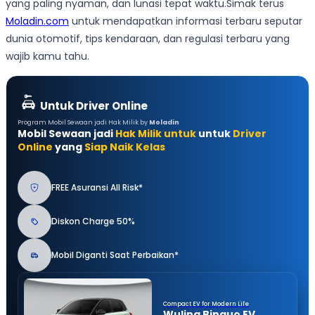
yang paling nyaman, dan lunasi tepat waktu.Simak terus
Moladin.com
untuk mendapatkan informasi terbaru seputar
dunia otomotif, tips kendaraan, dan regulasi terbaru yang
wajib kamu tahu.
Untuk Driver Online
Program Mobil Sewaan jadi Hak Milik by
Moladin
Mobil Sewaan jadi
Hak Milik untuk
untuk
Driver
Online
yang
Siap Naik Kelas
FREE Asuransi All Risk*
Diskon Charge 50%
Mobil Diganti Saat Perbaikan*
Compact EV for Modern Life
Wuling Binguo EV