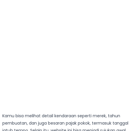
Kamu bisa melihat detail kendaraan seperti merek, tahun
pembuatan, dan juga besaran pajak pokok, termasuk tanggal
jatuh tempo. Selain itu, website ini bisa menjadi rujukan awal