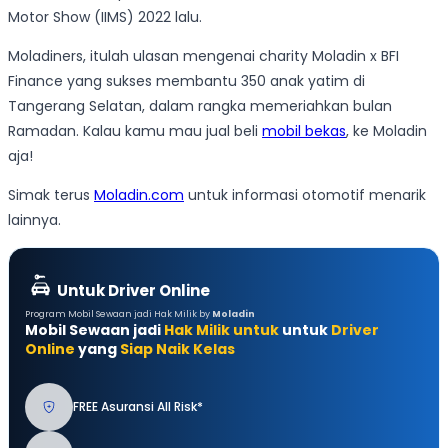
Motor Show (IIMS) 2022 lalu.
Moladiners, itulah ulasan mengenai charity Moladin x BFI
Finance yang sukses membantu 350 anak yatim di
Tangerang Selatan, dalam rangka memeriahkan bulan
Ramadan. Kalau kamu mau jual beli
mobil bekas
, ke Moladin
aja!
Simak terus
Moladin.com
untuk informasi otomotif menarik
lainnya.
Untuk Driver Online
Program Mobil Sewaan jadi Hak Milik by
Moladin
Mobil Sewaan jadi
Hak Milik untuk
untuk
Driver
Online
yang
Siap Naik Kelas
FREE Asuransi All Risk*