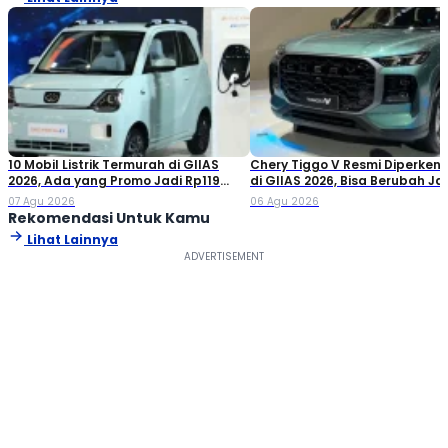
10 Mobil Listrik Termurah di GIIAS
Chery Tiggo V Resmi Diperken
2026, Ada yang Promo Jadi Rp119
di GIIAS 2026, Bisa Berubah Ja
Jutaan!
Double Cabin
07 Agu 2026
06 Agu 2026
Rekomendasi Untuk Kamu
Lihat Lainnya