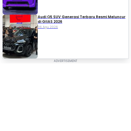
Audi Q5 SUV Generasi Terbaru Resmi Meluncur
di GIIAS 2026
06 Agu 2026