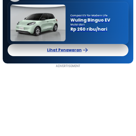
Compact EV for Modern Life
Wuling Binguo EV
Mulai dari
Rp 260 ribu/hari
Lihat Penawaran