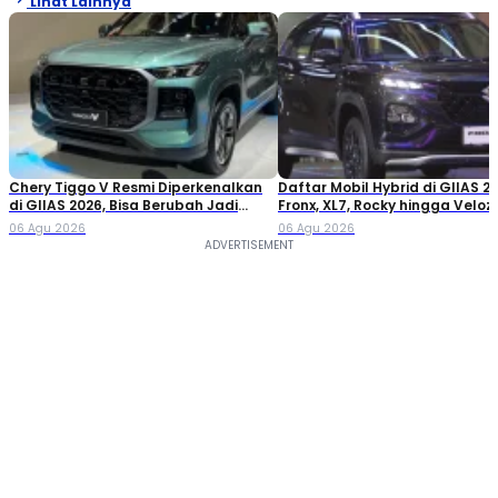
Lihat Lainnya
Chery Tiggo V Resmi Diperkenalkan
Daftar Mobil Hybrid di GIIAS 20
di GIIAS 2026, Bisa Berubah Jadi
Fronx, XL7, Rocky hingga Veloz!
Double Cabin
06 Agu 2026
06 Agu 2026