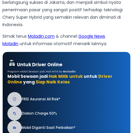
berlangsung sukses di Jakarta, dan menjadi simbol nyata
penerimaan pasar yang sangat positif terhadap teknologi
Chery Super Hybrid yang semakin relevan dan diminati di
Indonesia.
Simak terus
Moladin.com
& channel
Google News
Moladin
untuk informasi otomotif menarik lainnya.
Untuk Driver Online
Program Mobil Sewaan jadi Hak Milik by
Moladin
Mobil Sewaan jadi
Hak Milik untuk
untuk
Driver
Online
yang
Siap Naik Kelas
FREE Asuransi All Risk*
Diskon Charge 50%
Mobil Diganti Saat Perbaikan*