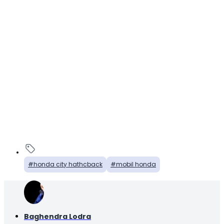
honda city hathcback
mobil honda
Baghendra Lodra