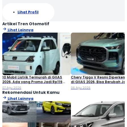
Lihat Profil
Artikel Tren Otomotif
Lihat Lainnya
10 Mobil Listrik Termurah di GIIAS
Chery Tiggo V Resmi Diperken
2026, Ada yang Promo Jadi Rp119
di GIIAS 2026, Bisa Berubah Ja
Jutaan!
Double Cabin
07 Agu 2026
06 Agu 2026
Rekomendasi Untuk Kamu
Lihat Lainnya