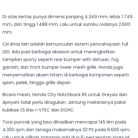
Di atas kertas punya dimensi panjang 4.349 mm, lebar 1.749
mm, dan tinggi 1.488 mm. Lalu untuk sumbu rodanya 2.600
mm.
Ciri khas lain adalah kemunculan sistem pencahayaan full
LED. Ada pula berbagai aksesori untuk meningkatkan
tampilan sporty seperti rear bumper with defuser, fog
garnish, dan front bumper lower mesh grille. Honda juga
menyematkan aksen hitam di berbagai komponen seperti
spion, pelek, hingga grille depan.
Bicara mesin, Honda City Hatchback RS untuk Greysia dan
Apriyani tidak perlu diragukan. Jantung mekanisnya pakai
kubikasi 1.5 liter i-VTEC dan DOHC.
Torsi puncak yang bisa dihasilkan mencapai 145 Nm pada
4.300 rpm dan tenaga maksimalnya 121 PS pada 6.600 rpm.
Lalu untuk pilihan transmisi ada dua 6-percepatan manual