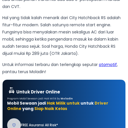
dan CVT.
Hal yang tidak kalah menarik dari City Hatchback RS adalah
fitur-fitur modern. Salah satunya remote start engine.
Fungsinya bisa menyalakan mesin sekaligus AC dari luar
mobil, sehingga ketika pengendara masuk ke dalam kabin
sudah terasa sejuk. Soal harga, Honda City Hatchback RS
dijual mulai Rp 289 juta (OTR Jakarta).
Untuk informasi terbaru dan terlengkap seputar
otomotif
,
pantau terus Moladin!
Untuk Driver Online
Program Mobil Sewaan jadi Hak Milik by
Moladin
Mobil Sewaan jadi
Hak Milik untuk
untuk
Driver
Online
yang
Siap Naik Kelas
FREE Asuransi All Risk*