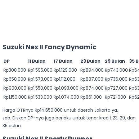
Suzuki Nex II Fancy Dynamic
DP
11 Bulan
17 Bulan
23 Bulan
29 Bulan
35 
Rp300.000
Rp1.595.000
Rp1.129.000
Rp894.000
Rp743.000
Rp6
Rp650.000
Rp1.573.000
Rp1.112.000
Rp887.000
Rp736.000
Rp63
Rp900.000
Rp1.550.000
Rp1.093.000
Rp874.000
Rp727.000
Rp6
Rp1.150.000
Rp1.533.000
Rp1.074.000
Rp861.000
Rp721.000
Rp6
Harga OTRnya Rp14.650.000 untuk daerah Jakarta ya,
sob. Diskon DP-nya juga berlaku untuk tenor kredit 23, 29, dan
35 bulan.
Suzuki Nex II Sporty Runner