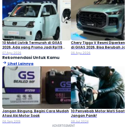
10 Mobil Listrik Termurah di GIIAS
Chery Tiggo V Resmi Diperken
2026, Ada yang Promo Jadi Rp119
di GIIAS 2026, Bisa Berubah Ja
Jutaan!
Double Cabin
07 Agu 2026
06 Agu 2026
Rekomendasi Untuk Kamu
Lihat Lainnya
Jangan Bingung, Begini Cara Mudah
10 Penyebab Motor Mati Saat 
Atasi Aki Motor Soak
Jangan Panik!
06 Sep 2019
08 Jul 2024