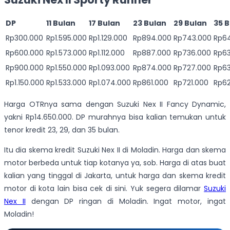
DP
11 Bulan
17 Bulan
23 Bulan
29 Bulan
35 
Rp300.000
Rp1.595.000
Rp1.129.000
Rp894.000
Rp743.000
Rp6
Rp600.000
Rp1.573.000
Rp1.112.000
Rp887.000
Rp736.000
Rp63
Rp900.000
Rp1.550.000
Rp1.093.000
Rp874.000
Rp727.000
Rp6
Rp1.150.000
Rp1.533.000
Rp1.074.000
Rp861.000
Rp721.000
Rp6
Harga OTRnya sama dengan Suzuki Nex II Fancy Dynamic,
yakni Rp14.650.000. DP murahnya bisa kalian temukan untuk
tenor kredit 23, 29, dan 35 bulan.
Itu dia skema kredit Suzuki Nex II di Moladin. Harga dan skema
motor berbeda untuk tiap kotanya ya, sob. Harga di atas buat
kalian yang tinggal di Jakarta, untuk harga dan skema kredit
motor di kota lain bisa cek
di sini
. Yuk segera dilamar
Suzuki
Nex II
dengan DP ringan di Moladin.
Ingat motor, ingat
Moladin!