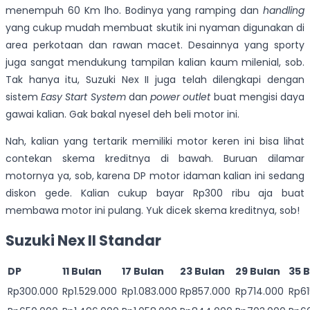
menempuh 60 Km lho. Bodinya yang ramping dan
handling
yang cukup mudah membuat skutik ini nyaman digunakan di
area perkotaan dan rawan macet. Desainnya yang sporty
juga sangat mendukung tampilan kalian kaum milenial, sob.
Tak hanya itu, Suzuki Nex II juga telah dilengkapi dengan
sistem
Easy Start System
dan
power outlet
buat mengisi daya
gawai kalian. Gak bakal nyesel deh beli motor ini.
Nah, kalian yang tertarik memiliki motor keren ini bisa lihat
contekan skema kreditnya di bawah. Buruan dilamar
motornya ya, sob, karena DP motor idaman kalian ini sedang
diskon gede. Kalian cukup bayar Rp300 ribu aja buat
membawa motor ini pulang. Yuk dicek skema kreditnya, sob!
Suzuki Nex II Standar
DP
11 Bulan
17 Bulan
23 Bulan
29 Bulan
35 
Rp300.000
Rp1.529.000
Rp1.083.000
Rp857.000
Rp714.000
Rp61