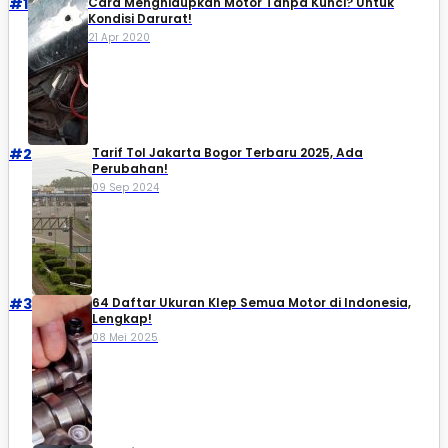
#1
Cara Menghidupkan Motor Tanpa Kunci? Untuk
Kondisi Darurat!
21 Apr 2020
#2
Tarif Tol Jakarta Bogor Terbaru 2025, Ada
Perubahan!
09 Sep 2024
#3
64 Daftar Ukuran Klep Semua Motor di Indonesia,
Lengkap!
08 Mei 2025