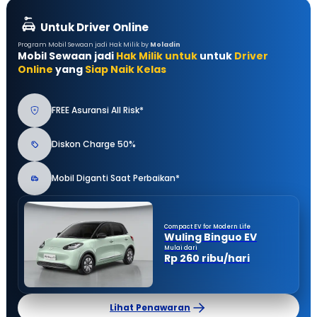
Untuk Driver Online
Program Mobil Sewaan jadi Hak Milik by
Moladin
Mobil Sewaan jadi
Hak Milik untuk
untuk
Driver
Online
yang
Siap Naik Kelas
FREE Asuransi All Risk*
Diskon Charge 50%
Mobil Diganti Saat Perbaikan*
Compact EV for Modern Life
Wuling Binguo EV
Mulai dari
Rp 260 ribu/hari
Lihat Penawaran