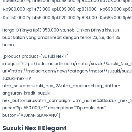
Rp650.000
Rp1.496.000
Rp1.058.000
Rp844.000
Rp703.000
Rp6
Rp900.000
Rp1.473.000
Rp1.039.000
Rp831.000
Rp693.000
Rp6
Rp1.150.000
Rp1.456.000
Rp1.020.000
Rp818.000
Rp685.000
Rp5
Harga OTRnya Rp13.950.000 ya, sob. Diskon DPnya khusus
buat kalian yang ambil kredit dengan tenor 23, 29, dan 35
bulan.
[product product="Suzuki Nex II"
images="https://cdn.moladin.com/motor/suzuki/Suzuki_Nex_II
url="https://moladin.com/news/category/motor//suzuki/suzu
suzuki-nex-ii?
utm_source=suzuki_nex_2&utm_medium=blog_daftar-
angsuran-kredit-suzuki-
nex_buttonbiru&utm_campaign=utm_name%3Dsuzuki_nex_2
price="Rp. 550.000,-*" description="*Dp mulai dari"
button="AJUKAN SEKARANG"]
Suzuki Nex II Elegant