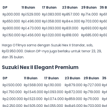
DP
11 Bulan
17 Bulan
23 Bulan
29 Bulan
35 
Rp300.000
Rp1.529.000
Rp1.083.000
Rp857.000
Rp714.000
Rp61
Rp650.000
Rp1.496.000
Rp1.058.000
Rp844.000
Rp703.000
Rp6
Rp900.000
Rp1.473.000
Rp1.093.000
Rp831.000
Rp693.000
Rp6
Rp1.150.000
Rp1.456.000
Rp1.020.000
Rp818.000
Rp685.000
Rp5
Harga OTRnya sama dengan Suzuki Nex II Standar, sob,
Rp13.950.000. Diskon DP-nya juga berlaku untuk tenor 23, 29,
dan 35 bulan.
Suzuki Nex II Elegant Premium
DP
11 Bulan
17 Bulan
23 Bulan
29 Bulan
35
Rp1.500.000
Rp1.568.000
Rp1.110.000
Rp879.000
Rp727.000
Rp
Rp1.750.000
Rp1.546.000
Rp1.093.000
Rp872.000
Rp719.000
Rp
Rp2.000.000
Rp1.523.000
Rp1.074.000
Rp859.000
Rp711.000
Rp
Rp2.250.000
Rp1.505.000
Rp1.055.000
Rp846.000
Rp703.000
Rp