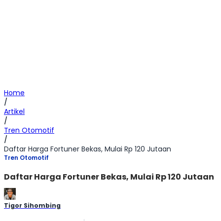
Home
/
Artikel
/
Tren Otomotif
/
Daftar Harga Fortuner Bekas, Mulai Rp 120 Jutaan
Tren Otomotif
Daftar Harga Fortuner Bekas, Mulai Rp 120 Jutaan
Tigor Sihombing