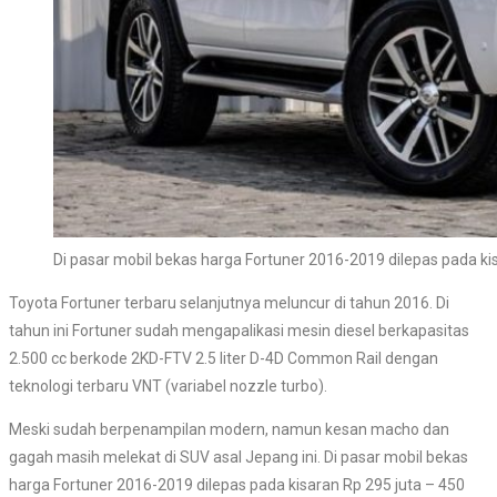
Di pasar mobil bekas harga Fortuner 2016-2019 dilepas pada kis
Toyota Fortuner terbaru selanjutnya meluncur di tahun 2016. Di
tahun ini Fortuner sudah mengapalikasi mesin diesel berkapasitas
2.500 cc berkode 2KD-FTV 2.5 liter D-4D Common Rail dengan
teknologi terbaru VNT (variabel nozzle turbo).
Meski sudah berpenampilan modern, namun kesan macho dan
gagah masih melekat di SUV asal Jepang ini. Di pasar mobil bekas
harga Fortuner 2016-2019 dilepas pada kisaran Rp 295 juta – 450