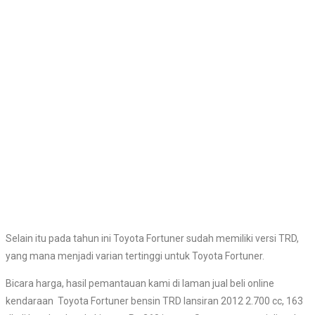
Selain itu pada tahun ini Toyota Fortuner sudah memiliki versi TRD,
yang mana menjadi varian tertinggi untuk Toyota Fortuner.
Bicara harga, hasil pemantauan kami di laman jual beli online
kendaraan Toyota Fortuner bensin TRD lansiran 2012 2.700 cc, 163