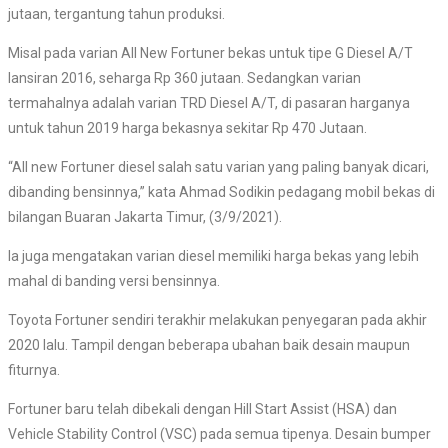
jutaan, tergantung tahun produksi.
Misal pada varian All New Fortuner bekas untuk tipe G Diesel A/T
lansiran 2016, seharga Rp 360 jutaan. Sedangkan varian
termahalnya adalah varian TRD Diesel A/T, di pasaran harganya
untuk tahun 2019 harga bekasnya sekitar Rp 470 Jutaan.
“All new Fortuner diesel salah satu varian yang paling banyak dicari,
dibanding bensinnya,” kata Ahmad Sodikin pedagang mobil bekas di
bilangan Buaran Jakarta Timur, (3/9/2021).
Ia juga mengatakan varian diesel memiliki harga bekas yang lebih
mahal di banding versi bensinnya.
Toyota Fortuner sendiri terakhir melakukan penyegaran pada akhir
2020 lalu. Tampil dengan beberapa ubahan baik desain maupun
fiturnya.
Fortuner baru telah dibekali dengan Hill Start Assist (HSA) dan
Vehicle Stability Control (VSC) pada semua tipenya. Desain bumper