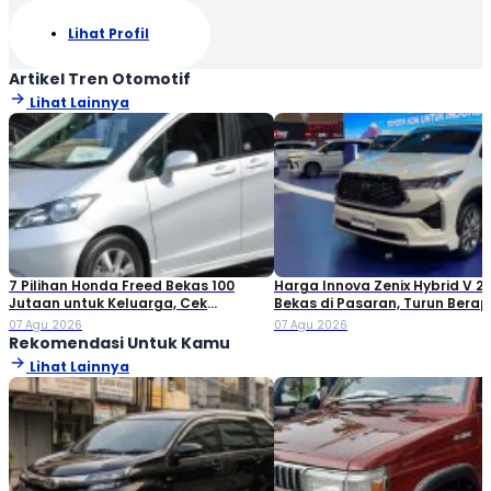
Lihat Profil
Artikel Tren Otomotif
Lihat Lainnya
7 Pilihan Honda Freed Bekas 100
Harga Innova Zenix Hybrid V 2
Jutaan untuk Keluarga, Cek
Bekas di Pasaran, Turun Bera
Daftarnya!
07 Agu 2026
07 Agu 2026
Rekomendasi Untuk Kamu
Lihat Lainnya