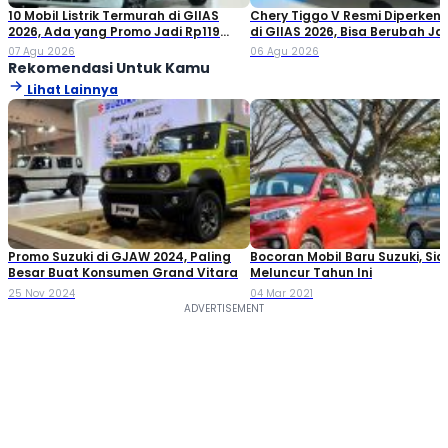
10 Mobil Listrik Termurah di GIIAS
Chery Tiggo V Resmi Diperken
2026, Ada yang Promo Jadi Rp119
di GIIAS 2026, Bisa Berubah Ja
Jutaan!
Double Cabin
07 Agu 2026
06 Agu 2026
Rekomendasi Untuk Kamu
Lihat Lainnya
Promo Suzuki di GJAW 2024, Paling
Bocoran Mobil Baru Suzuki, Sia
Besar Buat Konsumen Grand Vitara
Meluncur Tahun Ini
25 Nov 2024
04 Mar 2021