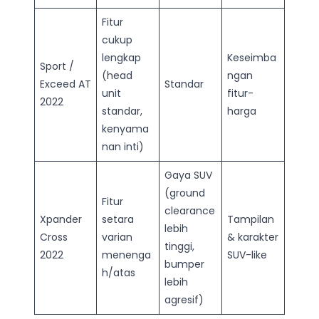
Fitur
cukup
lengkap
Keseimba
Sport /
(head
ngan
Exceed AT
Standar
unit
fitur-
2022
standar,
harga
kenyama
nan inti)
Gaya SUV
(ground
Fitur
clearance
Xpander
setara
Tampilan
lebih
Cross
varian
& karakter
tinggi,
2022
menenga
SUV-like
bumper
h/atas
lebih
agresif)