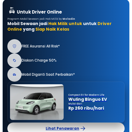
Untuk Driver Online
Program Mobil Sewaan jadi Hak Milik by
Moladin
Mobil Sewaan jadi
Hak Milik untuk
untuk
Driver
Online
yang
Siap Naik Kelas
FREE Asuransi All Risk*
Diskon Charge 50%
Mobil Diganti Saat Perbaikan*
Compact EV for Modern Life
Wuling Binguo EV
Mulai dari
Rp 260 ribu/hari
Lihat Penawaran