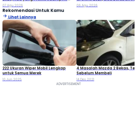
Jutaan!
Double Cabin
07 Agu 2026
06 Agu 2026
Rekomendasi Untuk Kamu
Lihat Lainnya
222 Ukuran Wiper Mobil Lengkap
4 Masalah Mazda 2 Bekas, Teli
untuk Semua Merek
Sebelum Membeli
10 Jun 2025
14 Des 2021