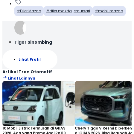
Diler Mazda
diler mazda jemursari
mobil mazda
Tigor Sihombing
Lihat Profil
Artikel Tren Otomotif
Lihat Lainnya
10 Mobil Listrik Termurah di GIIAS
Chery Tiggo V Resmi Diperken
2026, Ada yang Promo Jadi Rp119
di GIIAS 2026, Bisa Berubah Ja