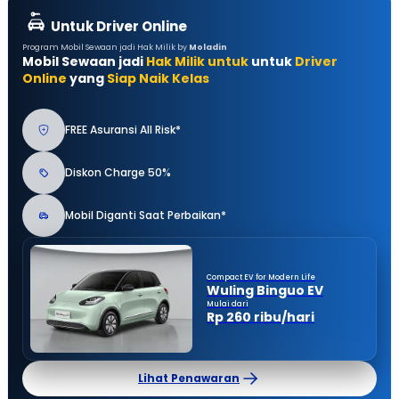
Untuk Driver Online
Program Mobil Sewaan jadi Hak Milik by
Moladin
Mobil Sewaan jadi
Hak Milik untuk
untuk
Driver
Online
yang
Siap Naik Kelas
FREE Asuransi All Risk*
Diskon Charge 50%
Mobil Diganti Saat Perbaikan*
Compact EV for Modern Life
Wuling Binguo EV
Mulai dari
Rp 260 ribu/hari
Lihat Penawaran