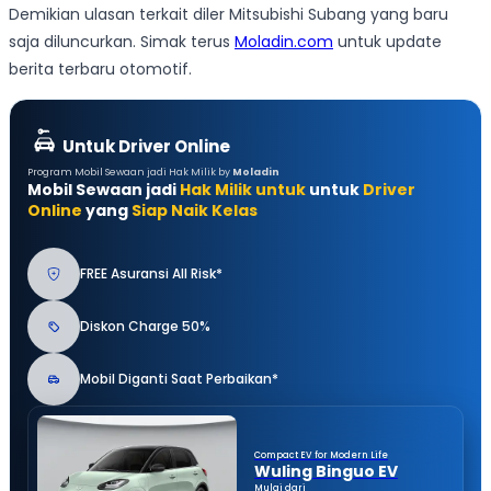
Demikian ulasan terkait diler Mitsubishi Subang yang baru
saja diluncurkan. Simak terus
Moladin.com
untuk update
berita terbaru otomotif.
Untuk Driver Online
Program Mobil Sewaan jadi Hak Milik by
Moladin
Mobil Sewaan jadi
Hak Milik untuk
untuk
Driver
Online
yang
Siap Naik Kelas
FREE Asuransi All Risk*
Diskon Charge 50%
Mobil Diganti Saat Perbaikan*
Compact EV for Modern Life
Wuling Binguo EV
Mulai dari