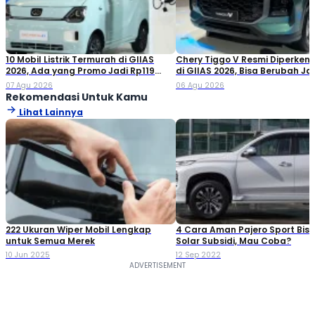
10 Mobil Listrik Termurah di GIIAS
Chery Tiggo V Resmi Diperken
2026, Ada yang Promo Jadi Rp119
di GIIAS 2026, Bisa Berubah Ja
Jutaan!
Double Cabin
07 Agu 2026
06 Agu 2026
Rekomendasi Untuk Kamu
Lihat Lainnya
222 Ukuran Wiper Mobil Lengkap
4 Cara Aman Pajero Sport Bisa
untuk Semua Merek
Solar Subsidi, Mau Coba?
10 Jun 2025
12 Sep 2022