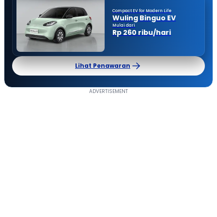
Compact EV for Modern Life
Wuling Binguo EV
Mulai dari
Rp 260 ribu/hari
Lihat Penawaran