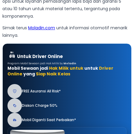
opsi untuk layanan pemasangan lapis baja dan garansi 5
atau 10 tahun untuk material tertentu, tergantung pada
komponennya.
Simak terus
Moladin.com
untuk informasi otomotif menarik
lainnya.
Untuk Driver Online
Program Mobil Sewaan jadi Hak Milik by
Moladin
Mobil Sewaan jadi
Hak Milik untuk
untuk
Driver
Online
yang
Siap Naik Kelas
FREE Asuransi All Risk*
Diskon Charge 50%
Mobil Diganti Saat Perbaikan*