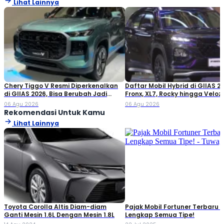
Lihat Lainnya
Chery Tiggo V Resmi Diperkenalkan
Daftar Mobil Hybrid di GIIAS 20
di GIIAS 2026, Bisa Berubah Jadi
Fronx, XL7, Rocky hingga Veloz!
Double Cabin
06 Agu 2026
06 Agu 2026
Rekomendasi Untuk Kamu
Lihat Lainnya
Toyota Corolla Altis Diam-diam
Pajak Mobil Fortuner Terbaru 
Ganti Mesin 1.6L Dengan Mesin 1.8L
Lengkap Semua Tipe!