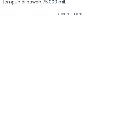
tempuh di bawah 75.000 mil.