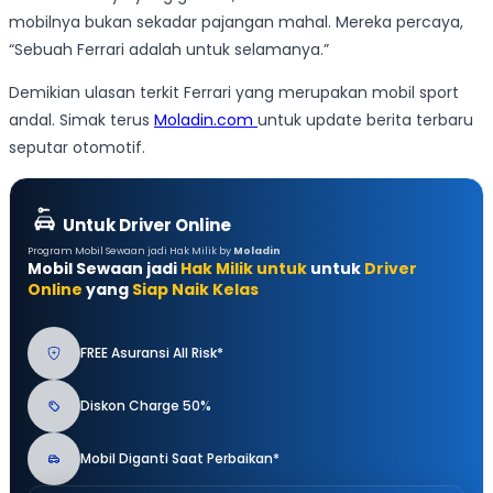
mobilnya bukan sekadar pajangan mahal. Mereka percaya,
“Sebuah Ferrari adalah untuk selamanya.”
Demikian ulasan terkit Ferrari yang merupakan mobil sport
andal. Simak terus
Moladin.com
untuk update berita terbaru
seputar otomotif.
Untuk Driver Online
Program Mobil Sewaan jadi Hak Milik by
Moladin
Mobil Sewaan jadi
Hak Milik untuk
untuk
Driver
Online
yang
Siap Naik Kelas
FREE Asuransi All Risk*
Diskon Charge 50%
Mobil Diganti Saat Perbaikan*