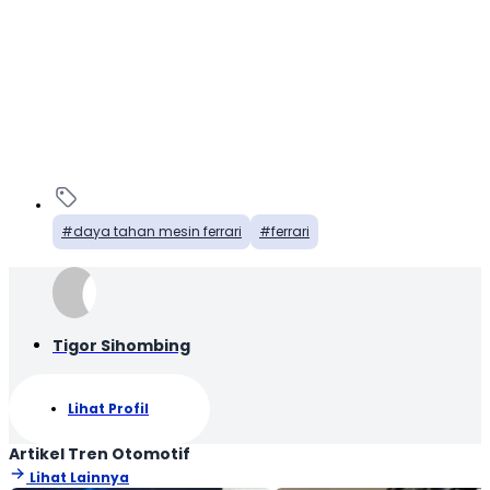
daya tahan mesin ferrari
ferrari
Tigor Sihombing
Lihat Profil
Artikel Tren Otomotif
Lihat Lainnya