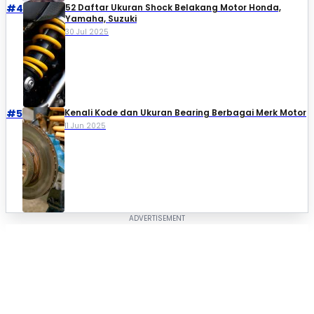
#4
52 Daftar Ukuran Shock Belakang Motor Honda,
Yamaha, Suzuki​
30 Jul 2025
#5
Kenali Kode dan Ukuran Bearing Berbagai Merk Motor
11 Jun 2025