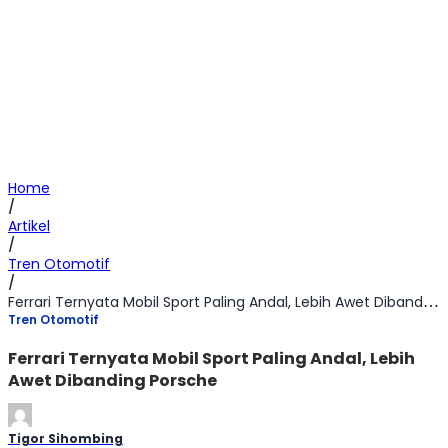
Home
/
Artikel
/
Tren Otomotif
/
Ferrari Ternyata Mobil Sport Paling Andal, Lebih Awet Dibanding Porsche
Tren Otomotif
Ferrari Ternyata Mobil Sport Paling Andal, Lebih
Awet Dibanding Porsche
Tigor Sihombing