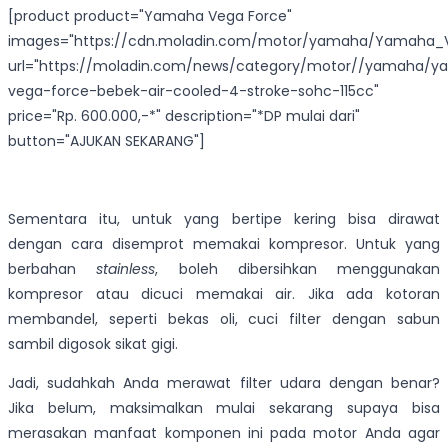
[product product="Yamaha Vega Force"
images="https://cdn.moladin.com/motor/yamaha/Yamaha_V
url="https://moladin.com/news/category/motor//yamaha/
vega-force-bebek-air-cooled-4-stroke-sohc-115cc"
price="Rp. 600.000,-*" description="*DP mulai dari"
button="AJUKAN SEKARANG"]
Sementara itu, untuk yang bertipe kering bisa dirawat
dengan cara disemprot memakai kompresor. Untuk yang
berbahan
stainless
, boleh dibersihkan menggunakan
kompresor atau dicuci memakai air. Jika ada kotoran
membandel, seperti bekas oli, cuci filter dengan sabun
sambil digosok sikat gigi.
Jadi, sudahkah Anda merawat filter udara dengan benar?
Jika belum, maksimalkan mulai sekarang supaya bisa
merasakan manfaat komponen ini pada motor Anda agar