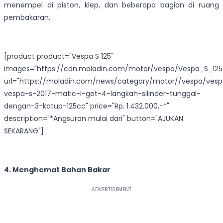
menempel di piston, klep, dan beberapa bagian di ruang
pembakaran.
[product product="Vespa S 125"
images="https://cdn.moladin.com/motor/vespa/Vespa_S_125
url="https://moladin.com/news/category/motor//vespa/ves
vespa-s-2017-matic-i-get-4-langkah-silinder-tunggal-
dengan-3-katup-125cc" price="Rp. 1.432.000,-*"
description="*Angsuran mulai dari" button="AJUKAN
SEKARANG"]
4. Menghemat Bahan Bakar