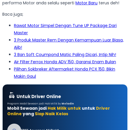
performa Motor anda selalu seperti
Motor Baru
terus deh!
Baca juga;
Rawat Motor Simpel Dengan Tune UP Package Dari
Master
3 Produk Master Rem Dengan Kemampuan Luar Biasa,
Ajib!
3 Ban Soft Coumpond Matic Paling Dicari, Intip Nih!
Air Filter Ferrox Honda ADV 150, Garansi Enam Bulan
Pilihan Sokbreker Aftermarket Honda PCX 150, Bikin
Makin Gaul
Untuk Driver Online
Program Mobil Sewaan jadi Hak Milik by
Moladin
Mobil Sewaan jadi
Hak Milik untuk
untuk
Driver
Online
yang
Siap Naik Kelas