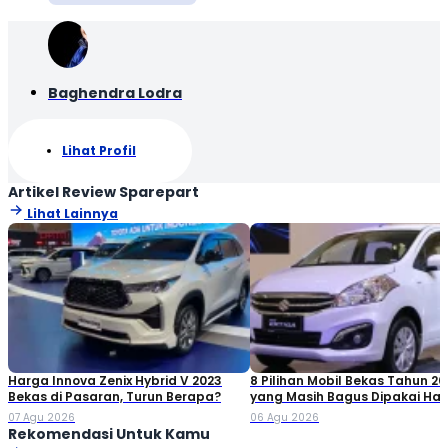
Baghendra Lodra
Lihat Profil
Artikel Review Sparepart
Lihat Lainnya
Harga Innova Zenix Hybrid V 2023
8 Pilihan Mobil Bekas Tahun 20
Bekas di Pasaran, Turun Berapa?
yang Masih Bagus Dipakai Hari
2026
07 Agu 2026
06 Agu 2026
Rekomendasi Untuk Kamu