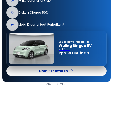
FREE Asuransi All Risk*
Diskon Charge 50%
Mobil Diganti Saat Perbaikan*
Compact EV for Modern Life
Wuling Binguo EV
Mulai dari
Rp 260 ribu/hari
Lihat Penawaran