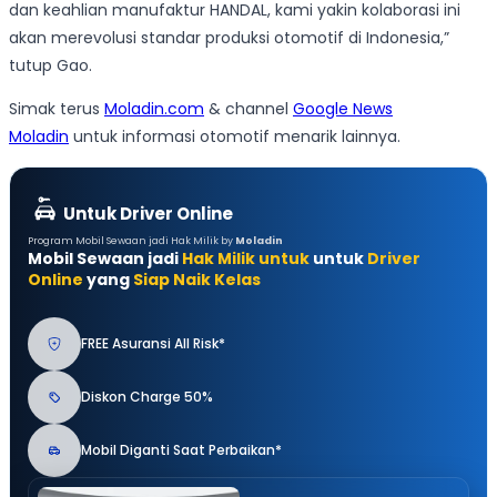
dan keahlian manufaktur HANDAL, kami yakin kolaborasi ini
akan merevolusi standar produksi otomotif di Indonesia,”
tutup Gao.
Simak terus
Moladin.com
& channel
Google News
Moladin
untuk informasi otomotif menarik lainnya.
Untuk Driver Online
Program Mobil Sewaan jadi Hak Milik by
Moladin
Mobil Sewaan jadi
Hak Milik untuk
untuk
Driver
Online
yang
Siap Naik Kelas
FREE Asuransi All Risk*
Diskon Charge 50%
Mobil Diganti Saat Perbaikan*