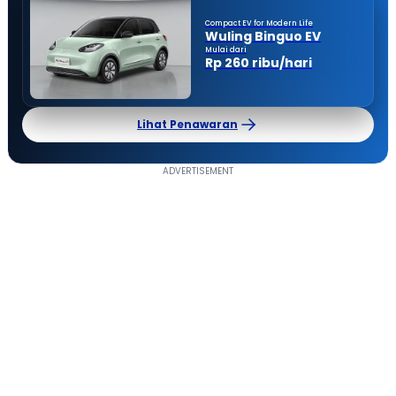
Compact EV for Modern Life
Wuling Binguo EV
Mulai dari
Rp 260 ribu/hari
Lihat Penawaran