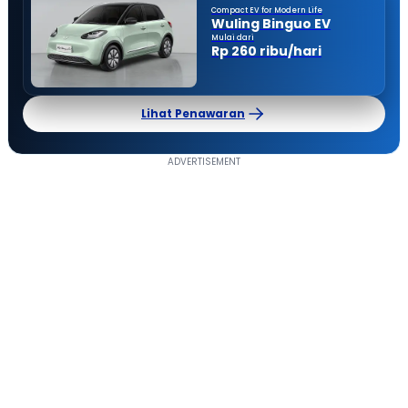
Compact EV for Modern Life
Wuling Binguo EV
Mulai dari
Rp 260 ribu/hari
Lihat Penawaran