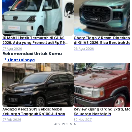
10 Mobil Listrik Termurah di GIIAS
Chery Tiggo V Resmi Diperken
2026, Ada yang Promo Jadi Rp119
di GIIAS 2026, Bisa Berubah Ja
Jutaan!
Double Cabin
07 Agu 2026
06 Agu 2026
Rekomendasi Untuk Kamu
Lihat Lainnya
Avanza Veloz 2019 Bekas: Mobil
Review Kijang Grand Extra, Mob
Keluarga Tangguh Rp100 Jutaan
Keluarga Nostalgia
27 Feb 2026
30 Nov 2021