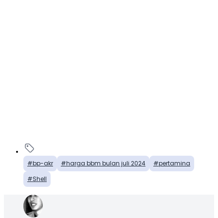
bp-akr
harga bbm bulan juli 2024
pertamina
Shell