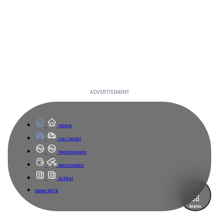
Home
Cari Mobil
Pembiayaan
MoInspeksi
Artikel
Sewa Milik