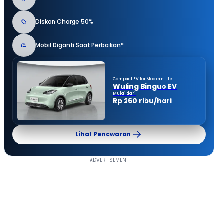
Diskon Charge 50%
Mobil Diganti Saat Perbaikan*
Compact EV for Modern Life
Wuling Binguo EV
Mulai dari
Rp 260 ribu/hari
Lihat Penawaran