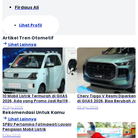
Firdaus Ali
Lihat Profil
Artikel Tren Otomotif
Lihat Lainnya
10 Mobil Listrik Termurah di GIIAS
Chery Tiggo V Resmi Diperken
2026, Ada yang Promo Jadi Rp119
di GIIAS 2026, Bisa Berubah Ja
Jutaan!
Double Cabin
07 Agu 2026
06 Agu 2026
Rekomendasi Untuk Kamu
Lihat Lainnya
SPBU Pertamina Fatmawati Layani
Pengisian Mobil Listrik
11 Des 2020