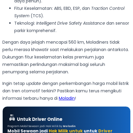
daya penuh).
Fitur Keselamatan: ABS, EBD, ESP, dan
Traction Control
System
(TCS).
Teknologi:
Intelligent Drive Safety Assistance
dan sensor
parkir komprehensif.
Dengan daya jelajah mencapai 560 km, Moladiners tidak
perlu merasa khawatir saat melakukan perjalanan antarkota.
Dukungan fitur keselamatan kelas premium juga
memastikan perlindungan maksimal bagi seluruh
penumpang selama perjalanan.
Ingin tetap
update
dengan perkembangan harga mobil listrik
dan tren otomotif terkini? Pastikan kamu terus mengikuti
informasi terbaru hanya di
Moladin
!
Untuk Driver Online
Program Mobil Sewaan jadi Hak Milik by
Moladin
Mobil Sewaan jadi
Hak Milik untuk
untuk
Driver