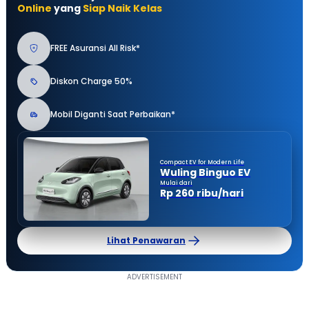
Online
yang
Siap Naik Kelas
FREE Asuransi All Risk*
Diskon Charge 50%
Mobil Diganti Saat Perbaikan*
Compact EV for Modern Life
Wuling Binguo EV
Mulai dari
Rp 260 ribu/hari
Lihat Penawaran