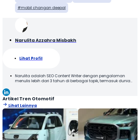
mobil changan deepal
Narulita Azzahra Misbakh
Lihat Profil
Narulita adalah SEO Content Writer dengan pengalaman
menulis lebih dari 3 tahun di berbagai topik, termasuk dunia
otomotif. Narulita senang untuk memberikan informasi yang
akurat dan mudah dipahami, demi menghadirkan manfaat
kepada para pembaca. Terima kasih telah membaca karya
Artikel Tren Otomotif
tulis saya, semoga tulisan ini bisa bermanfaat!
Lihat Lainnya