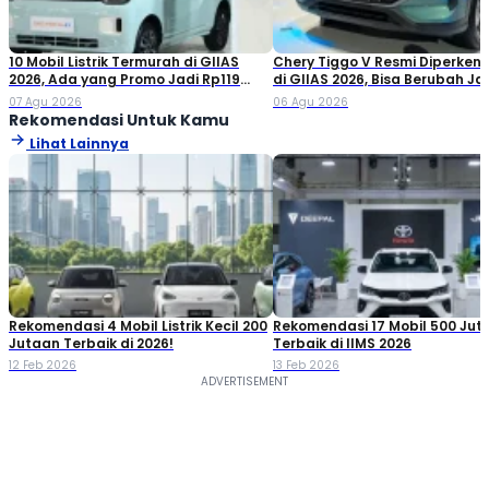
10 Mobil Listrik Termurah di GIIAS
Chery Tiggo V Resmi Diperken
2026, Ada yang Promo Jadi Rp119
di GIIAS 2026, Bisa Berubah Ja
Jutaan!
Double Cabin
07 Agu 2026
06 Agu 2026
Rekomendasi Untuk Kamu
Lihat Lainnya
Rekomendasi 4 Mobil Listrik Kecil 200
Rekomendasi 17 Mobil 500 Jut
Jutaan Terbaik di 2026!
Terbaik di IIMS 2026
12 Feb 2026
13 Feb 2026