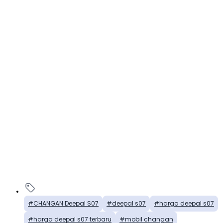
CHANGAN Deepal S07
deepal s07
harga deepal s07
harga deepal s07 terbaru
mobil changan