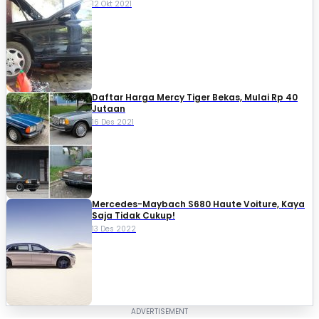
12 Okt 2021
Daftar Harga Mercy Tiger Bekas, Mulai Rp 40
Jutaan
16 Des 2021
Mercedes-Maybach S680 Haute Voiture, Kaya
Saja Tidak Cukup!
13 Des 2022