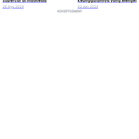
Supercar di Indonesia
Keunggulannya yang Menges
28 Agu 2024
02 Jan 2024