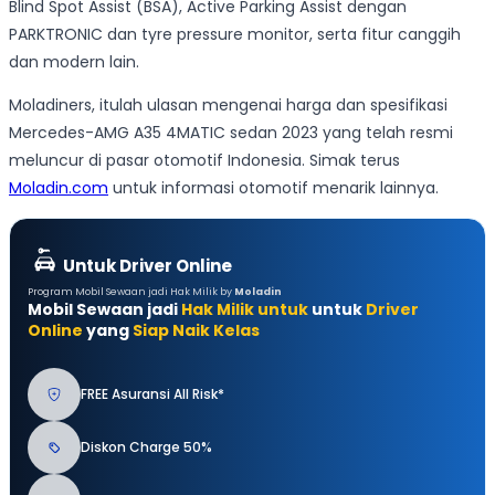
Blind Spot Assist (BSA), Active Parking Assist dengan
PARKTRONIC dan tyre pressure monitor, serta fitur canggih
dan modern lain.
Moladiners, itulah ulasan mengenai harga dan spesifikasi
Mercedes-AMG A35 4MATIC sedan 2023 yang telah resmi
meluncur di pasar otomotif Indonesia. Simak terus
Moladin.com
untuk informasi otomotif menarik lainnya.
Untuk Driver Online
Program Mobil Sewaan jadi Hak Milik by
Moladin
Mobil Sewaan jadi
Hak Milik untuk
untuk
Driver
Online
yang
Siap Naik Kelas
FREE Asuransi All Risk*
Diskon Charge 50%