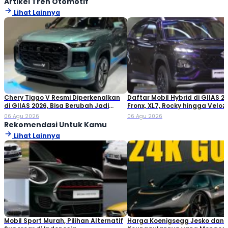
Artikel Tren Otomotif
Lihat Lainnya
Chery Tiggo V Resmi Diperkenalkan
Daftar Mobil Hybrid di GIIAS 20
di GIIAS 2026, Bisa Berubah Jadi
Fronx, XL7, Rocky hingga Veloz!
Double Cabin
06 Agu 2026
06 Agu 2026
Rekomendasi Untuk Kamu
Lihat Lainnya
Mobil Sport Murah, Pilihan Alternatif
Harga Koenigsegg Jesko dan