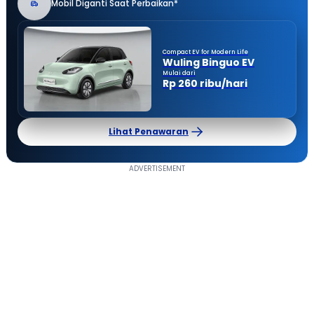
Mobil Diganti Saat Perbaikan*
Compact EV for Modern Life
Wuling Binguo EV
Mulai dari
Rp 260 ribu/hari
Lihat Penawaran