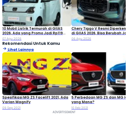
10 Mobil Listrik Termurah di GIIAS
Chery Tiggo V Resmi Diperken
2026, Ada yang Promo Jadi Rp119
di GIIAS 2026, Bisa Berubah Ja
Jutaan!
Double Cabin
07 Agu 2026
06 Agu 2026
Rekomendasi Untuk Kamu
Lihat Lainnya
Spesifikasi MG ZS Facelift 2021, Ada
5 Perbedaan MG ZS dan MG HS,
Varian Magnify
yang Mana?
09 Sep 2021
10 Feb 2021