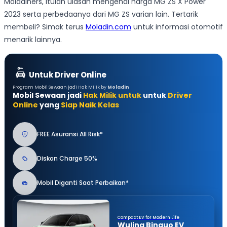
Moladiners, itulah ulasan mengenai harga MG ZS X Power
2023 serta perbedaanya dari MG ZS varian lain. Tertarik
membeli? Simak terus
Moladin.com
untuk informasi otomotif
menarik lainnya.
Untuk Driver Online
Program Mobil Sewaan jadi Hak Milik by
Moladin
Mobil Sewaan jadi
Hak Milik untuk
untuk
Driver
Online
yang
Siap Naik Kelas
FREE Asuransi All Risk*
Diskon Charge 50%
Mobil Diganti Saat Perbaikan*
Compact EV for Modern Life
Wuling Binguo EV