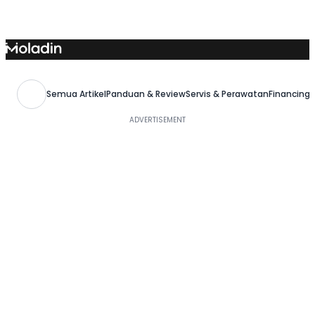
Skip
to
content
Semua Artikel
Panduan & Review
Servis & Perawatan
Financing,