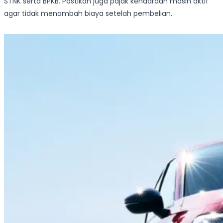
STNK serta BPKB. Pastikan juga pajak kendaraan masih aktif
agar tidak menambah biaya setelah pembelian.