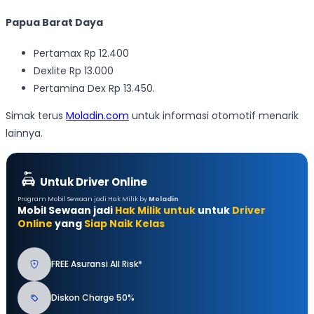
Papua Barat Daya
Pertamax Rp 12.400
Dexlite Rp 13.000
Pertamina Dex Rp 13.450.
Simak terus
Moladin.com
untuk informasi otomotif menarik
lainnya.
Untuk Driver Online
Program Mobil Sewaan jadi Hak Milik by
Moladin
Mobil Sewaan jadi
Hak Milik untuk
untuk
Driver
Online
yang
Siap Naik Kelas
FREE Asuransi All Risk*
Diskon Charge 50%