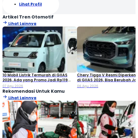
Lihat Profil
Artikel Tren Otomotif
Lihat Lainnya
10 Mobil Listrik Termurah di GIIAS
Chery Tiggo V Resmi Diperken
2026, Ada yang Promo Jadi Rp119
di GIIAS 2026, Bisa Berubah Ja
Jutaan!
Double Cabin
07 Agu 2026
06 Agu 2026
Rekomendasi Untuk Kamu
Lihat Lainnya