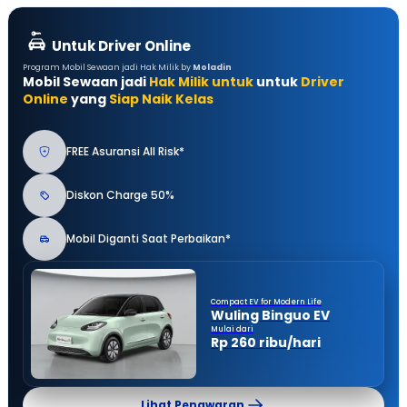
Untuk Driver Online
Program Mobil Sewaan jadi Hak Milik by
Moladin
Mobil Sewaan jadi
Hak Milik untuk
untuk
Driver
Online
yang
Siap Naik Kelas
FREE Asuransi All Risk*
Diskon Charge 50%
Mobil Diganti Saat Perbaikan*
Compact EV for Modern Life
Wuling Binguo EV
Mulai dari
Rp 260 ribu/hari
Lihat Penawaran