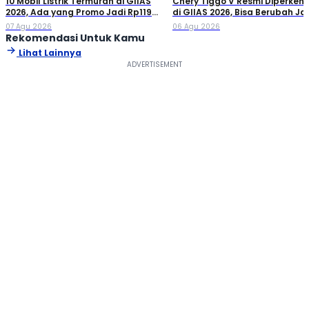
10 Mobil Listrik Termurah di GIIAS
Chery Tiggo V Resmi Diperken
2026, Ada yang Promo Jadi Rp119
di GIIAS 2026, Bisa Berubah Ja
Jutaan!
Double Cabin
07 Agu 2026
06 Agu 2026
Rekomendasi Untuk Kamu
Lihat Lainnya