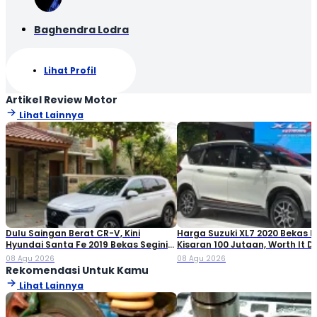
Baghendra Lodra
Lihat Profil
Artikel Review Motor
Lihat Lainnya
Dulu Saingan Berat CR-V, Kini
Harga Suzuki XL7 2020 Bekas Ki
Hyundai Santa Fe 2019 Bekas Segini
Kisaran 100 Jutaan, Worth It Di
Harganya
08 Agu 2026
08 Agu 2026
Rekomendasi Untuk Kamu
Lihat Lainnya