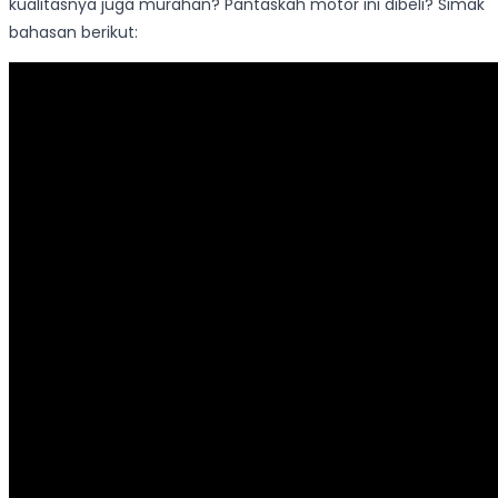
kualitasnya juga murahan? Pantaskah motor ini dibeli? Simak
bahasan berikut: