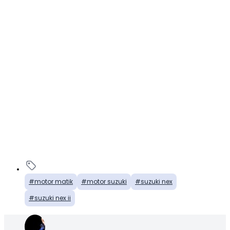
motor matik
motor suzuki
suzuki nex
suzuki nex ii