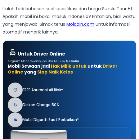
Itulah tadi bahasan soal spesifikasi dan harga Suzuki Tour H1.
Apakah mobil ini bakal masuk Indonesia? Entahlah, biar waktu
yang menjawab. Simak terus
Moladin.com
untuk informasi
otomotif menarik lainnya.
Untuk Driver Online
Program Mobil Sewaan jadi Hak Milik by
Moladin
Mobil Sewaan jadi
Hak Milik untuk
untuk
Driver
Online
yang
Siap Naik Kelas
FREE Asuransi All Risk*
Diskon Charge 50%
Mobil Diganti Saat Perbaikan*