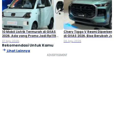
10 Mobil Listrik Termurah di GIIAS
Chery Tiggo V Resmi Diperken
2026, Ada yang Promo Jadi Rp119
di GIIAS 2026, Bisa Berubah Ja
Jutaan!
Double Cabin
07 Agu 2026
06 Agu 2026
Rekomendasi Untuk Kamu
Lihat Lainnya