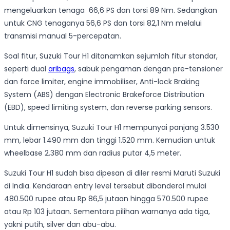
mengeluarkan tenaga 66,6 PS dan torsi 89 Nm. Sedangkan
untuk CNG tenaganya 56,6 PS dan torsi 82,1 Nm melalui
transmisi manual 5-percepatan.
Soal fitur, Suzuki Tour H1 ditanamkan sejumlah fitur standar,
seperti dual
aribags
, sabuk pengaman dengan pre-tensioner
dan force limiter, engine immobiliser, Anti-lock Braking
System (ABS) dengan Electronic Brakeforce Distribution
(EBD), speed limiting system, dan reverse parking sensors.
Untuk dimensinya, Suzuki Tour H1 mempunyai panjang 3.530
mm, lebar 1.490 mm dan tinggi 1.520 mm. Kemudian untuk
wheelbase 2.380 mm dan radius putar 4,5 meter.
Suzuki Tour H1 sudah bisa dipesan di diler resmi Maruti Suzuki
di India. Kendaraan entry level tersebut dibanderol mulai
480.500 rupee atau Rp 86,5 jutaan hingga 570.500 rupee
atau Rp 103 jutaan. Sementara pilihan warnanya ada tiga,
yakni putih, silver dan abu-abu.