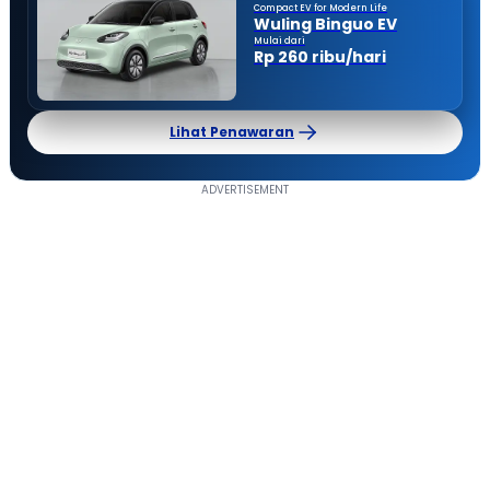
Compact EV for Modern Life
Wuling Binguo EV
Mulai dari
Rp 260 ribu/hari
Lihat Penawaran