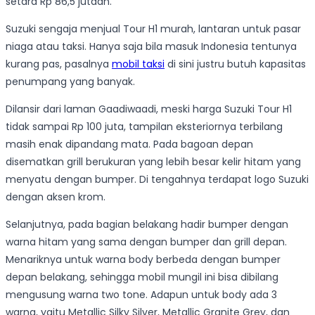
setara Rp 86,5 jutaan.
Suzuki sengaja menjual Tour H1 murah, lantaran untuk pasar
niaga atau taksi. Hanya saja bila masuk Indonesia tentunya
kurang pas, pasalnya
mobil taksi
di sini justru butuh kapasitas
penumpang yang banyak.
Dilansir dari laman Gaadiwaadi, meski harga Suzuki Tour H1
tidak sampai Rp 100 juta, tampilan eksteriornya terbilang
masih enak dipandang mata. Pada bagoan depan
disematkan grill berukuran yang lebih besar kelir hitam yang
menyatu dengan bumper. Di tengahnya terdapat logo Suzuki
dengan aksen krom.
Selanjutnya, pada bagian belakang hadir bumper dengan
warna hitam yang sama dengan bumper dan grill depan.
Menariknya untuk warna body berbeda dengan bumper
depan belakang, sehingga mobil mungil ini bisa dibilang
mengusung warna two tone. Adapun untuk body ada 3
warna, yaitu Metallic Silky Silver, Metallic Granite Grey, dan