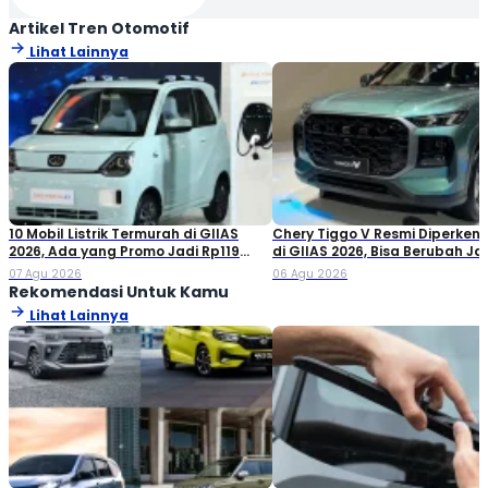
Artikel Tren Otomotif
Lihat Lainnya
10 Mobil Listrik Termurah di GIIAS
Chery Tiggo V Resmi Diperken
2026, Ada yang Promo Jadi Rp119
di GIIAS 2026, Bisa Berubah Ja
Jutaan!
Double Cabin
07 Agu 2026
06 Agu 2026
Rekomendasi Untuk Kamu
Lihat Lainnya