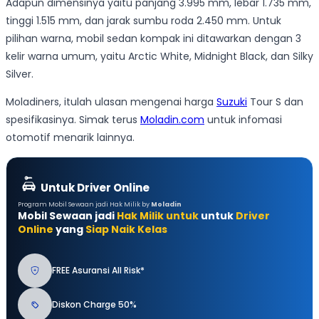
Adapun dimensinya yaitu panjang 3.995 mm, lebar 1.735 mm,
tinggi 1.515 mm, dan jarak sumbu roda 2.450 mm. Untuk
pilihan warna, mobil sedan kompak ini ditawarkan dengan 3
kelir warna umum, yaitu Arctic White, Midnight Black, dan Silky
Silver.
Moladiners, itulah ulasan mengenai harga
Suzuki
Tour S dan
spesifikasinya. Simak terus
Moladin.com
untuk infomasi
otomotif menarik lainnya.
Untuk Driver Online
Program Mobil Sewaan jadi Hak Milik by
Moladin
Mobil Sewaan jadi
Hak Milik untuk
untuk
Driver
Online
yang
Siap Naik Kelas
FREE Asuransi All Risk*
Diskon Charge 50%