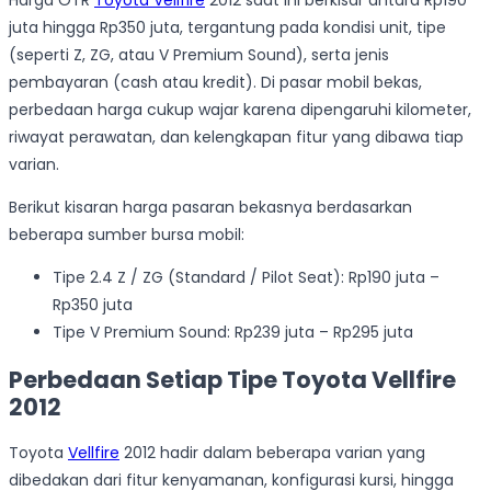
Harga OTR
Toyota Vellfire
2012 saat ini berkisar antara Rp190
juta hingga Rp350 juta, tergantung pada kondisi unit, tipe
(seperti Z, ZG, atau V Premium Sound), serta jenis
pembayaran (cash atau kredit). Di pasar mobil bekas,
perbedaan harga cukup wajar karena dipengaruhi kilometer,
riwayat perawatan, dan kelengkapan fitur yang dibawa tiap
varian.
Berikut kisaran harga pasaran bekasnya berdasarkan
beberapa sumber bursa mobil:
Tipe 2.4 Z / ZG (Standard / Pilot Seat): Rp190 juta –
Rp350 juta
Tipe V Premium Sound: Rp239 juta – Rp295 juta
Perbedaan Setiap Tipe Toyota Vellfire
2012
Toyota
Vellfire
2012 hadir dalam beberapa varian yang
dibedakan dari fitur kenyamanan, konfigurasi kursi, hingga