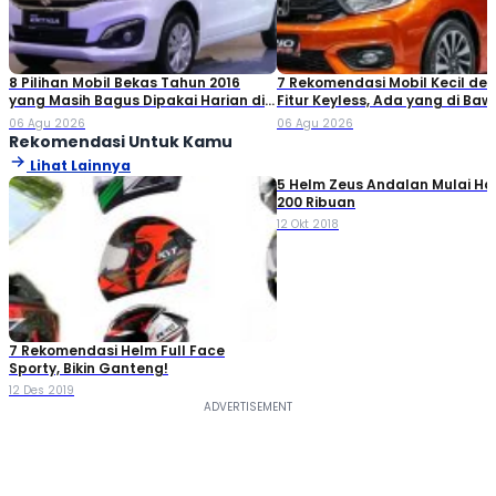
8 Pilihan Mobil Bekas Tahun 2016
7 Rekomendasi Mobil Kecil de
yang Masih Bagus Dipakai Harian di
Fitur Keyless, Ada yang di Ba
2026
Rp80 Juta!
06 Agu 2026
06 Agu 2026
Rekomendasi Untuk Kamu
Lihat Lainnya
5 Helm Zeus Andalan Mulai Ha
200 Ribuan
12 Okt 2018
7 Rekomendasi Helm Full Face
Sporty, Bikin Ganteng!
12 Des 2019