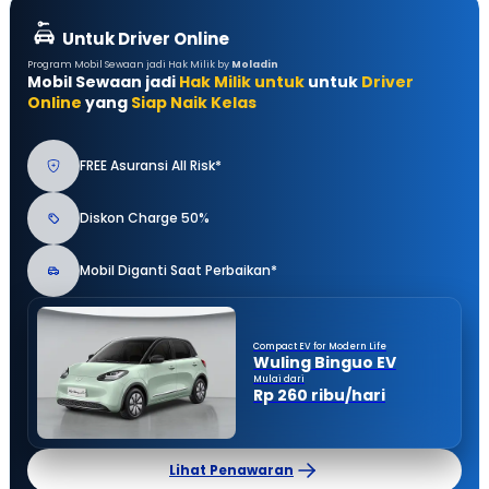
Untuk Driver Online
Program Mobil Sewaan jadi Hak Milik by
Moladin
Mobil Sewaan jadi
Hak Milik untuk
untuk
Driver
Online
yang
Siap Naik Kelas
FREE Asuransi All Risk*
Diskon Charge 50%
Mobil Diganti Saat Perbaikan*
Compact EV for Modern Life
Wuling Binguo EV
Mulai dari
Rp 260 ribu/hari
Lihat Penawaran