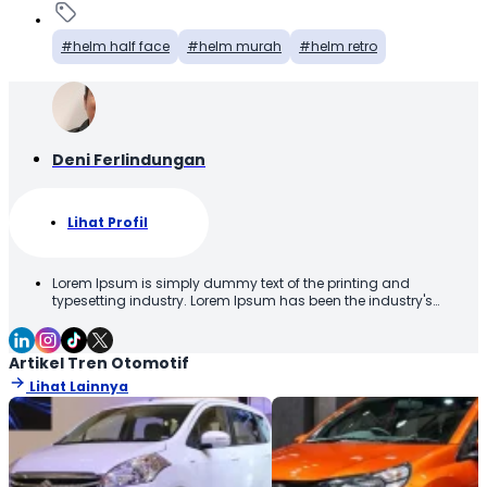
helm half face
helm murah
helm retro
Deni Ferlindungan
Lihat Profil
Lorem Ipsum is simply dummy text of the printing and
typesetting industry. Lorem Ipsum has been the industry's
standard dummy text ever since the 1500s, when an unknown
printer took a galley of type and scrambled it to make a type
specimen book. It has survived not only five centuries, but also
Artikel Tren Otomotif
the leap into electronic typesetting, remaining essentially
Lihat Lainnya
unchanged. It was popularised in the 1960s with the release of
Letraset sheets containing Lorem Ipsum passages, and more
recently with desktop publishing software like Aldus PageMaker
including versions of Lorem Ipsum