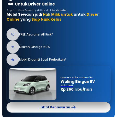
Untuk Driver Online
Program Mobil Sewaan jadi Hak Milik by
Moladin
Mobil Sewaan jadi
Hak Milik untuk
untuk
Driver
Online
yang
Siap Naik Kelas
FREE Asuransi All Risk*
Diskon Charge 50%
Mobil Diganti Saat Perbaikan*
Compact EV for Modern Life
Wuling Binguo EV
Mulai dari
Rp 260 ribu/hari
Lihat Penawaran