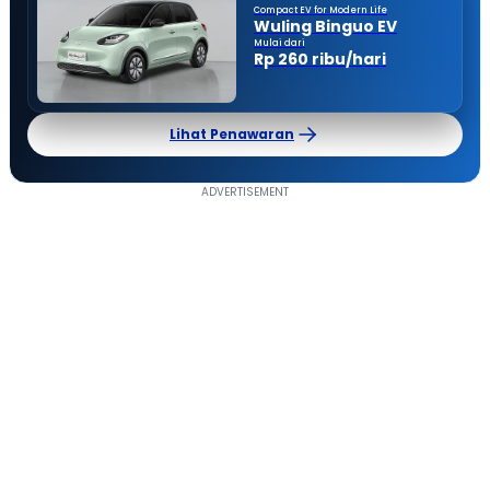
Compact EV for Modern Life
Wuling Binguo EV
Mulai dari
Rp 260 ribu/hari
Lihat Penawaran