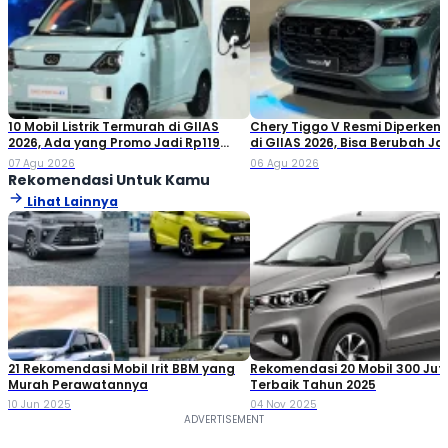
10 Mobil Listrik Termurah di GIIAS
Chery Tiggo V Resmi Diperken
2026, Ada yang Promo Jadi Rp119
di GIIAS 2026, Bisa Berubah Ja
Jutaan!
Double Cabin
07 Agu 2026
06 Agu 2026
Rekomendasi Untuk Kamu
Lihat Lainnya
21 Rekomendasi Mobil Irit BBM yang
Rekomendasi 20 Mobil 300 Ju
Murah Perawatannya
Terbaik Tahun 2025
10 Jun 2025
04 Nov 2025