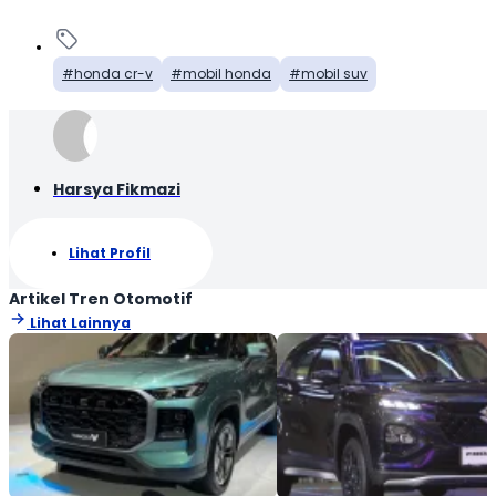
honda cr-v
mobil honda
mobil suv
Harsya Fikmazi
Lihat Profil
Artikel Tren Otomotif
Lihat Lainnya