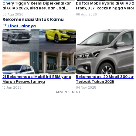
Chery Tiggo V Resmi Diperkenalkan
Daftar Mobil Hybrid di GIIAS 20
di GIIAS 2026, Bisa Berubah Jadi
Fronx, XL7, Rocky hingga Veloz!
Double Cabin
06 Agu 2026
06 Agu 2026
Rekomendasi Untuk Kamu
Lihat Lainnya
21 Rekomendasi Mobil Irit BBM yang
Rekomendasi 20 Mobil 300 Ju
Murah Perawatannya
Terbaik Tahun 2025
10 Jun 2025
04 Nov 2025