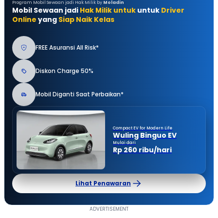
Program Mobil Sewaan jadi Hak Milik by
Moladin
Mobil Sewaan jadi
Hak Milik untuk
untuk
Driver
Online
yang
Siap Naik Kelas
FREE Asuransi All Risk*
Diskon Charge 50%
Mobil Diganti Saat Perbaikan*
Compact EV for Modern Life
Wuling Binguo EV
Mulai dari
Rp 260 ribu/hari
Lihat Penawaran