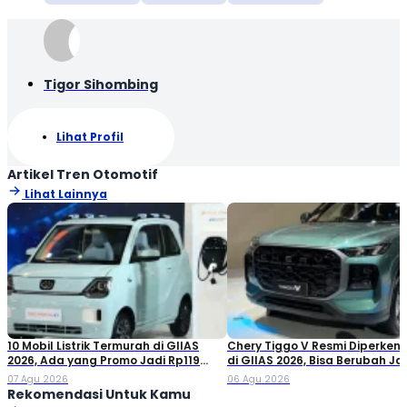
Tigor Sihombing
Lihat Profil
Artikel Tren Otomotif
Lihat Lainnya
10 Mobil Listrik Termurah di GIIAS
Chery Tiggo V Resmi Diperken
2026, Ada yang Promo Jadi Rp119
di GIIAS 2026, Bisa Berubah Ja
Jutaan!
Double Cabin
07 Agu 2026
06 Agu 2026
Rekomendasi Untuk Kamu