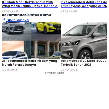
8 Pilihan Mobil Bekas Tahun 2016
7 Rekomendasi Mobil Kecil de
yang Masih Bagus Dipakai Harian di
Fitur Keyless, Ada yang di Ba
2026
Rp80 Juta!
06 Agu 2026
06 Agu 2026
Rekomendasi Untuk Kamu
Lihat Lainnya
21 Rekomendasi Mobil Irit BBM yang
Rekomendasi 20 Mobil 300 Ju
Murah Perawatannya
Terbaik Tahun 2025
10 Jun 2025
04 Nov 2025