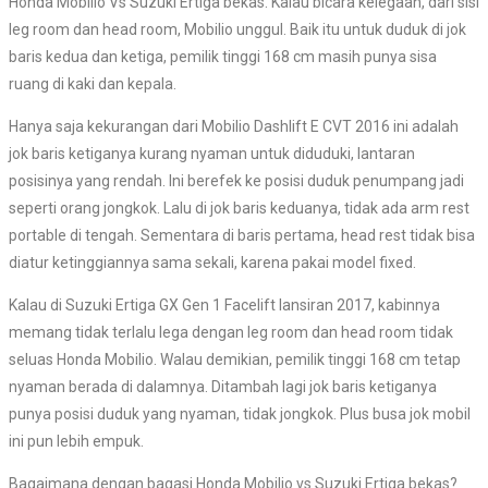
Honda Mobilio Vs Suzuki Ertiga bekas. Kalau bicara kelegaan, dari sisi
leg room dan head room, Mobilio unggul. Baik itu untuk duduk di jok
baris kedua dan ketiga, pemilik tinggi 168 cm masih punya sisa
ruang di kaki dan kepala.
Hanya saja kekurangan dari Mobilio Dashlift E CVT 2016 ini adalah
jok baris ketiganya kurang nyaman untuk diduduki, lantaran
posisinya yang rendah. Ini berefek ke posisi duduk penumpang jadi
seperti orang jongkok. Lalu di jok baris keduanya, tidak ada arm rest
portable di tengah. Sementara di baris pertama, head rest tidak bisa
diatur ketinggiannya sama sekali, karena pakai model fixed.
Kalau di Suzuki Ertiga GX Gen 1 Facelift lansiran 2017, kabinnya
memang tidak terlalu lega dengan leg room dan head room tidak
seluas Honda Mobilio. Walau demikian, pemilik tinggi 168 cm tetap
nyaman berada di dalamnya. Ditambah lagi jok baris ketiganya
punya posisi duduk yang nyaman, tidak jongkok. Plus busa jok mobil
ini pun lebih empuk.
Bagaimana dengan bagasi Honda Mobilio vs Suzuki Ertiga bekas?