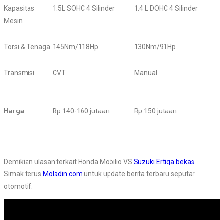
Kapasitas
1.5L SOHC 4 Silinder
1.4 L DOHC 4 Silinder
Mesin
Torsi & Tenaga
145Nm/118Hp
130Nm/91Hp
Transmisi
CVT
Manual
Harga
Rp 140-160 jutaan
Rp 150 jutaan
Demikian ulasan terkait Honda Mobilio VS
Suzuki Ertiga bekas
.
Simak terus
Moladin.com
untuk update berita terbaru seputar
otomotif.