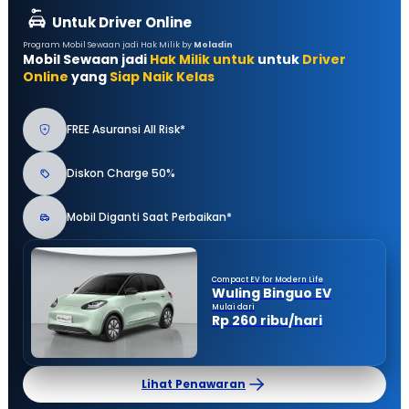
Untuk Driver Online
Program Mobil Sewaan jadi Hak Milik by
Moladin
Mobil Sewaan jadi
Hak Milik untuk
untuk
Driver
Online
yang
Siap Naik Kelas
FREE Asuransi All Risk*
Diskon Charge 50%
Mobil Diganti Saat Perbaikan*
Compact EV for Modern Life
Wuling Binguo EV
Mulai dari
Rp 260 ribu/hari
Lihat Penawaran