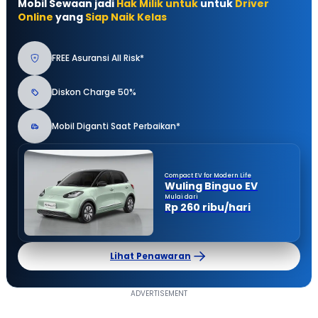
Mobil Sewaan jadi
Hak Milik untuk
untuk
Driver
Online
yang
Siap Naik Kelas
FREE Asuransi All Risk*
Diskon Charge 50%
Mobil Diganti Saat Perbaikan*
Compact EV for Modern Life
Wuling Binguo EV
Mulai dari
Rp 260 ribu/hari
Lihat Penawaran