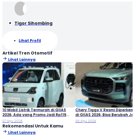
Tigor Sihombing
Lihat Profil
Artikel Tren Otomotif
Lihat Lainnya
10 Mobil Listrik Termurah di GIIAS
Chery Tiggo V Resmi Diperken
2026, Ada yang Promo Jadi Rp119
di GIIAS 2026, Bisa Berubah Ja
Jutaan!
Double Cabin
07 Agu 2026
06 Agu 2026
Rekomendasi Untuk Kamu
Lihat Lainnya