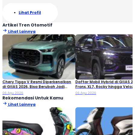
Lihat Profil
Artikel Tren Otomotif
Lihat Lainnya
Chery Tiggo V Resmi Diperkenalkan
Daftar Mobil Hybrid di GIIAS 20
di GIIAS 2026, Bisa Berubah Jadi
Fronx, XL7, Rocky hingga Veloz!
Double Cabin
06 Agu 2026
06 Agu 2026
Rekomendasi Untuk Kamu
Lihat Lainnya