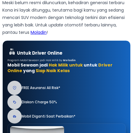
Meski belum resmi diluncurkan, kehadiran generasi terbaru
Kona ini layak ditunggu, terutama bagi kamu yang sedang
mencari SUV modern dengan teknologi terkini dan efisiensi
yang lebih baik. Untuk
update
otomotif terbaru lainnya,
pantau terus
Moladin
!
Untuk Driver Online
Program Mobil Sewaan jadi Hak Milik by
Moladin
Mobil Sewaan jadi
Hak Milik untuk
untuk
Driver
Online
yang
Siap Naik Kelas
FREE Asuransi All Risk*
Diskon Charge 50%
Mobil Diganti Saat Perbaikan*