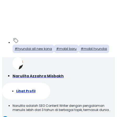
hyundai all new kona
mobil baru
mobil hyundai
Narulita Azzahra Misbakh
Lihat Profil
Narulita adalah SEO Content Writer dengan pengalaman
menulis lebih dari 3 tahun di berbagai topik, termasuk dunia
otomotif. Narulita senang untuk memberikan informasi yang