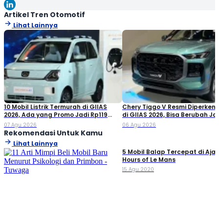
akurat dan mudah dipahami, demi menghadirkan manfaat
kepada para pembaca. Terima kasih telah membaca karya
Artikel Tren Otomotif
tulis saya, semoga tulisan ini bisa bermanfaat!
Lihat Lainnya
10 Mobil Listrik Termurah di GIIAS
Chery Tiggo V Resmi Diperken
2026, Ada yang Promo Jadi Rp119
di GIIAS 2026, Bisa Berubah Ja
Jutaan!
Double Cabin
07 Agu 2026
06 Agu 2026
Rekomendasi Untuk Kamu
Lihat Lainnya
5 Mobil Balap Tercepat di Aja
Hours of Le Mans
15 Agu 2020