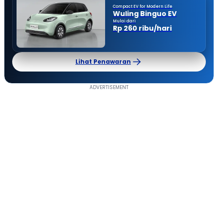
Compact EV for Modern Life
Wuling Binguo EV
Mulai dari
Rp 260 ribu/hari
Lihat Penawaran