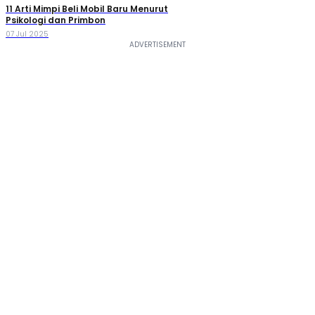
11 Arti Mimpi Beli Mobil Baru Menurut
Psikologi dan Primbon
07 Jul 2025