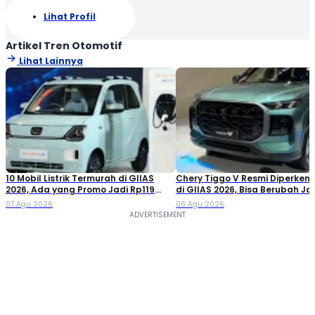
Lihat Profil
Artikel Tren Otomotif
Lihat Lainnya
10 Mobil Listrik Termurah di GIIAS
Chery Tiggo V Resmi Diperken
2026, Ada yang Promo Jadi Rp119
di GIIAS 2026, Bisa Berubah Ja
Jutaan!
Double Cabin
07 Agu 2026
06 Agu 2026