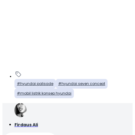
hyundai palisade
hyundai seven concept
mobil listrik konsep hyundai
Firdaus Ali