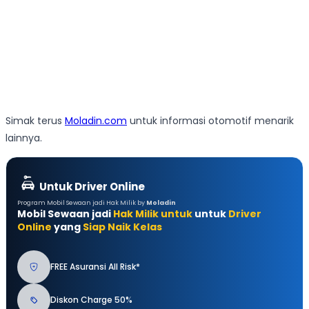
Simak terus
Moladin.com
untuk informasi otomotif menarik
lainnya.
Untuk Driver Online
Program Mobil Sewaan jadi Hak Milik by
Moladin
Mobil Sewaan jadi
Hak Milik untuk
untuk
Driver
Online
yang
Siap Naik Kelas
FREE Asuransi All Risk*
Diskon Charge 50%