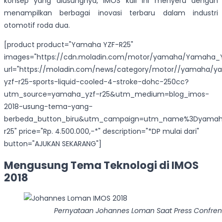
konsep yang diusungnya, IMOS kali ini menyeru dengan
menampilkan berbagai inovasi terbaru dalam industri
otomotif roda dua.
[product product="Yamaha YZF-R25"
images="https://cdn.moladin.com/motor/yamaha/Yamaha_Y
url="https://moladin.com/news/category/motor//yamaha/
yzf-r25-sports-liquid-cooled-4-stroke-dohc-250cc?
utm_source=yamaha_yzf-r25&utm_medium=blog_imos-
2018-usung-tema-yang-
berbeda_button_biru&utm_campaign=utm_name%3Dyamah
r25" price="Rp. 4.500.000,-*" description="*DP mulai dari"
button="AJUKAN SEKARANG"]
Mengusung Tema Teknologi di IMOS
2018
Pernyataan Johannes Loman Saat Press Confrenc