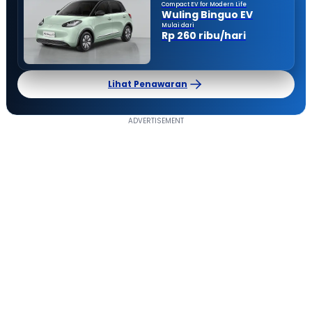
Compact EV for Modern Life
Wuling Binguo EV
Mulai dari
Rp 260 ribu/hari
Lihat Penawaran