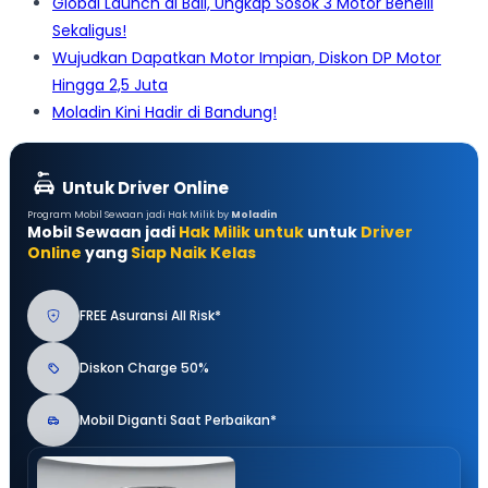
Global Launch di Bali, Ungkap Sosok 3 Motor Benelli
Sekaligus!
Wujudkan Dapatkan Motor Impian, Diskon DP Motor
Hingga 2,5 Juta
Moladin Kini Hadir di Bandung!
Untuk Driver Online
Program Mobil Sewaan jadi Hak Milik by
Moladin
Mobil Sewaan jadi
Hak Milik untuk
untuk
Driver
Online
yang
Siap Naik Kelas
FREE Asuransi All Risk*
Diskon Charge 50%
Mobil Diganti Saat Perbaikan*