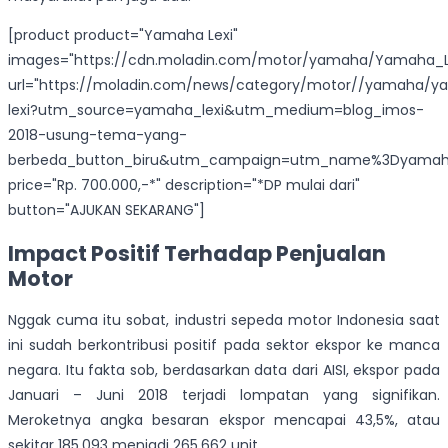
[product product="Yamaha Lexi"
images="https://cdn.moladin.com/motor/yamaha/Yamaha_Le
url="https://moladin.com/news/category/motor//yamaha/
lexi?utm_source=yamaha_lexi&utm_medium=blog_imos-
2018-usung-tema-yang-
berbeda_button_biru&utm_campaign=utm_name%3Dyamaha
price="Rp. 700.000,-*" description="*DP mulai dari"
button="AJUKAN SEKARANG"]
Impact Positif Terhadap Penjualan
Motor
Nggak cuma itu sobat, industri sepeda motor Indonesia saat
ini sudah berkontribusi positif pada sektor ekspor ke manca
negara. Itu fakta sob, berdasarkan data dari AISI, ekspor pada
Januari – Juni 2018 terjadi lompatan yang signifikan.
Meroketnya angka besaran ekspor mencapai 43,5%, atau
sekitar 185.093 menjadi 265.662 unit.