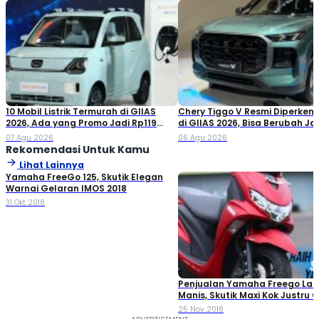
10 Mobil Listrik Termurah di GIIAS
Chery Tiggo V Resmi Diperken
2026, Ada yang Promo Jadi Rp119
di GIIAS 2026, Bisa Berubah Ja
Jutaan!
Double Cabin
07 Agu 2026
06 Agu 2026
Rekomendasi Untuk Kamu
Lihat Lainnya
Yamaha FreeGo 125, Skutik Elegan
Warnai Gelaran IMOS 2018
31 Okt 2018
Penjualan Yamaha Freego Lari
Manis, Skutik Maxi Kok Justru C
25 Nov 2018