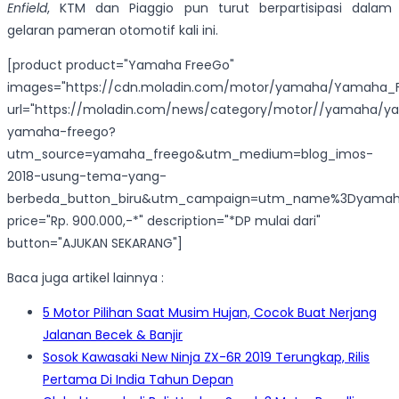
Enfield
, KTM dan Piaggio pun turut berpartisipasi dalam
gelaran pameran otomotif kali ini.
[product product="Yamaha FreeGo"
images="https://cdn.moladin.com/motor/yamaha/Yamaha_Fr
url="https://moladin.com/news/category/motor//yamaha/
yamaha-freego?
utm_source=yamaha_freego&utm_medium=blog_imos-
2018-usung-tema-yang-
berbeda_button_biru&utm_campaign=utm_name%3Dyamah
price="Rp. 900.000,-*" description="*DP mulai dari"
button="AJUKAN SEKARANG"]
Baca juga artikel lainnya :
5 Motor Pilihan Saat Musim Hujan, Cocok Buat Nerjang
Jalanan Becek & Banjir
Sosok Kawasaki New Ninja ZX-6R 2019 Terungkap, Rilis
Pertama Di India Tahun Depan