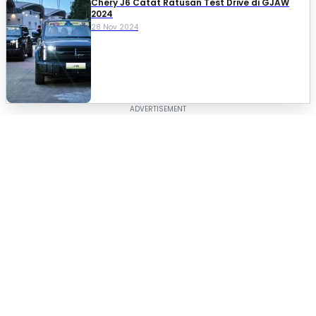
Chery J6 Catat Ratusan Test Drive di GJAW
2024
28 Nov 2024