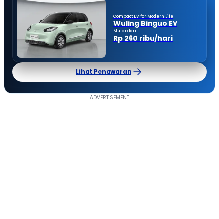
Compact EV for Modern Life
Wuling Binguo EV
Mulai dari
Rp 260 ribu/hari
Lihat Penawaran