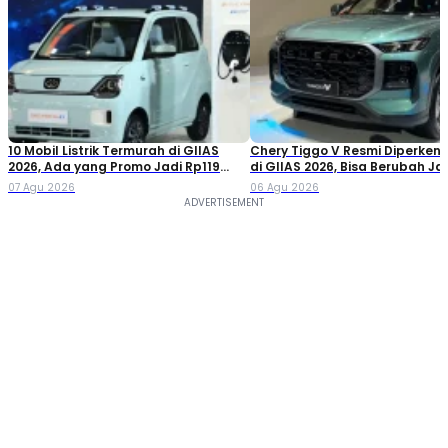
10 Mobil Listrik Termurah di GIIAS
Chery Tiggo V Resmi Diperken
2026, Ada yang Promo Jadi Rp119
di GIIAS 2026, Bisa Berubah Ja
Jutaan!
Double Cabin
07 Agu 2026
06 Agu 2026