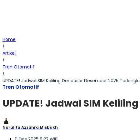
Home
/
Artikel
/
Tren Otomotif
/
UPDATE! Jadwal SIM Keliling Denpasar Desember 2025 Terlengk
Tren Otomotif
UPDATE! Jadwal SIM Kelilin
Narulita Azzahra Misbakh
11 Des 2025 8:22 WIB