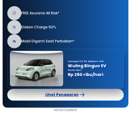
FREE Asuransi All Risk*
Diskon Charge 50%
Mobil Diganti Saat Perbaikan*
Compact EV for Modern Life
Wuling Binguo EV
Mulai dari
Rp 260 ribu/hari
Lihat Penawaran