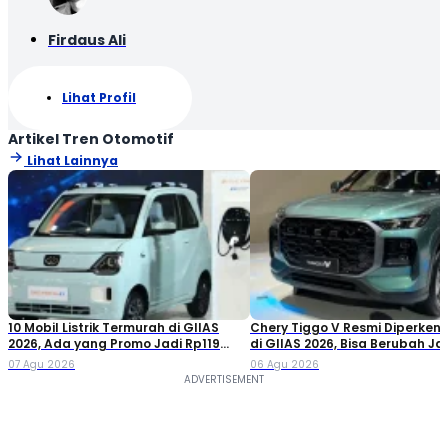
Firdaus Ali
Lihat Profil
Artikel Tren Otomotif
Lihat Lainnya
10 Mobil Listrik Termurah di GIIAS
Chery Tiggo V Resmi Diperken
2026, Ada yang Promo Jadi Rp119
di GIIAS 2026, Bisa Berubah Ja
Jutaan!
Double Cabin
07 Agu 2026
06 Agu 2026