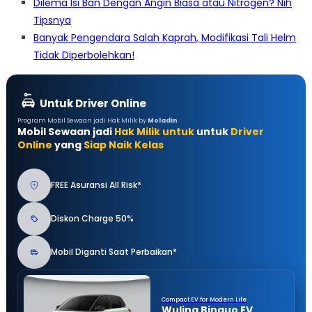
Dilema Isi Ban Dengan Angin Biasa atau Nitrogen? Nih
Tipsnya
Banyak Pengendara Salah Kaprah, Modifikasi Tali Helm
Tidak Diperbolehkan!
Untuk Driver Online
Program Mobil Sewaan jadi Hak Milik by
Moladin
Mobil Sewaan jadi
Hak Milik untuk
untuk
Driver
Online
yang
Siap Naik Kelas
FREE Asuransi All Risk*
Diskon Charge 50%
Mobil Diganti Saat Perbaikan*
Compact EV for Modern Life
Wuling Binguo EV