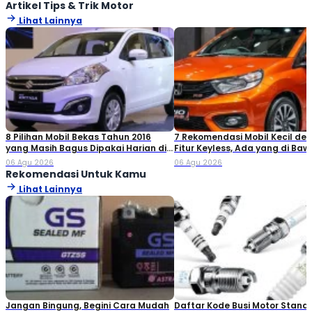
Artikel Tips & Trik Motor
Lihat Lainnya
8 Pilihan Mobil Bekas Tahun 2016
7 Rekomendasi Mobil Kecil de
yang Masih Bagus Dipakai Harian di
Fitur Keyless, Ada yang di Ba
2026
Rp80 Juta!
06 Agu 2026
06 Agu 2026
Rekomendasi Untuk Kamu
Lihat Lainnya
Jangan Bingung, Begini Cara Mudah
Daftar Kode Busi Motor Standa