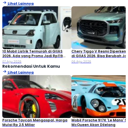
Lihat Lainnya
10 Mobil Listrik Termurah di GIIAS
Chery Tiggo V Resmi Diperken
2026, Ada yang Promo Jadi Rp119
di GIIAS 2026, Bisa Berubah Ja
Jutaan!
Double Cabin
07 Agu 2026
06 Agu 2026
Rekomendasi Untuk Kamu
Lihat Lainnya
Porsche Taycan Mengaspal, Harga
Mobil Porsche 917K 'Le Mans' S
Mulai Rp 2,5 Miliar
McQueen Akan Dilelang