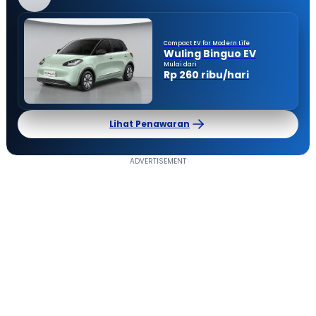
Compact EV for Modern Life
Wuling Binguo EV
Mulai dari
Rp 260 ribu/hari
Lihat Penawaran