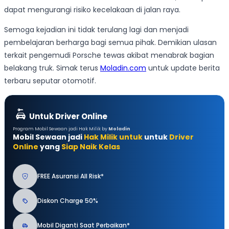
dapat mengurangi risiko kecelakaan di jalan raya.
Semoga kejadian ini tidak terulang lagi dan menjadi
pembelajaran berharga bagi semua pihak. Demikian ulasan
terkait pengemudi Porsche tewas akibat menabrak bagian
belakang truk. Simak terus
Moladin.com
untuk update berita
terbaru seputar otomotif.
Untuk Driver Online
Program Mobil Sewaan jadi Hak Milik by
Moladin
Mobil Sewaan jadi
Hak Milik untuk
untuk
Driver
Online
yang
Siap Naik Kelas
FREE Asuransi All Risk*
Diskon Charge 50%
Mobil Diganti Saat Perbaikan*