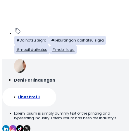
Daihatsu Sigra
kekurangan daihatsu sigra
mobil daihatsu
mobil lcgc
Deni Ferlindungan
Lihat Profil
Lorem Ipsum is simply dummy text of the printing and
typesetting industry. Lorem Ipsum has been the industry's
standard dummy text ever since the 1500s, when an unknown
printer took a galley of type and scrambled it to make a type