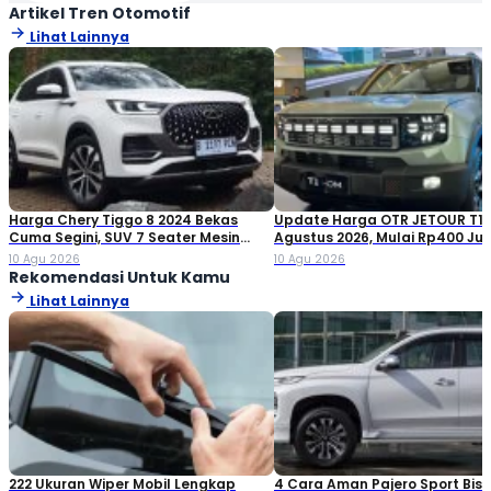
Artikel Tren Otomotif
Lihat Lainnya
Harga Chery Tiggo 8 2024 Bekas
Update Harga OTR JETOUR T1 
Cuma Segini, SUV 7 Seater Mesin
Agustus 2026, Mulai Rp400 Ju
Turbo
10 Agu 2026
10 Agu 2026
Rekomendasi Untuk Kamu
Lihat Lainnya
222 Ukuran Wiper Mobil Lengkap
4 Cara Aman Pajero Sport Bisa