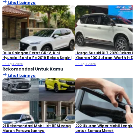
Lihat Lainnya
Dulu Saingan Berat CR-V, Kini
Harga Suzuki XL7 2020 Bekas Ki
Hyundai Santa Fe 2019 Bekas Segini
Kisaran 100 Jutaan, Worth It Di
Harganya
08 Agu 2026
08 Agu 2026
Rekomendasi Untuk Kamu
Lihat Lainnya
21 Rekomendasi Mobil Irit BBM yang
222 Ukuran Wiper Mobil Lengk
Murah Perawatannya
untuk Semua Merek