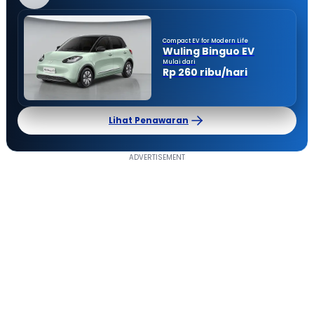
Compact EV for Modern Life
Wuling Binguo EV
Mulai dari
Rp 260 ribu/hari
Lihat Penawaran