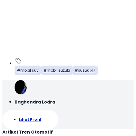
mobil suv
mobil suzuki
suzuki xl7
Baghendra Lodra
Lihat Profil
Artikel Tren Otomotif