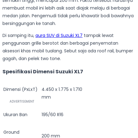
semakin tinggi, mencapai 200 mm. Fakta tersebut harusnya
membuat mobil ini lebih asik saat diajak melaju di berbagai
medan jalan. Pengemudi tidak perlu khawatir bodi bawahnya
bersinggungan ke tanah.
Di samping itu,
aura SUV di Suzuki XL7
tampak lewat
penggunaan grille berotot dan berbagai penyematan
aksesori khas mobil tualang. Sebut saja ada roof rail, bumper
gagah, dan pelek two tone.
Spesifikasi Dimensi Suzuki XL7
Dimensi (PxLxT)
4.450 x 1.775 x 1.710
mm
Ukuran Ban
195/60 R16
Ground
200 mm