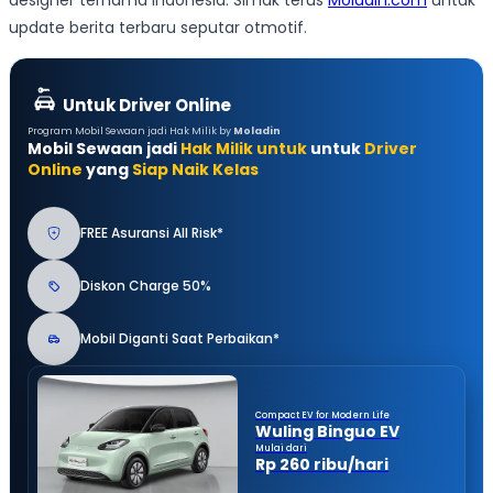
designer ternama Indonesia. Simak terus
Moladin.com
untuk
update berita terbaru seputar otmotif.
Untuk Driver Online
Program Mobil Sewaan jadi Hak Milik by
Moladin
Mobil Sewaan jadi
Hak Milik untuk
untuk
Driver
Online
yang
Siap Naik Kelas
FREE Asuransi All Risk*
Diskon Charge 50%
Mobil Diganti Saat Perbaikan*
Compact EV for Modern Life
Wuling Binguo EV
Mulai dari
Rp 260 ribu/hari