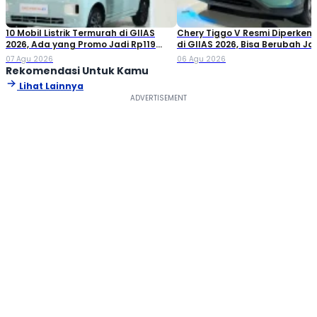
10 Mobil Listrik Termurah di GIIAS
Chery Tiggo V Resmi Diperken
2026, Ada yang Promo Jadi Rp119
di GIIAS 2026, Bisa Berubah Ja
Jutaan!
Double Cabin
07 Agu 2026
06 Agu 2026
Rekomendasi Untuk Kamu
Lihat Lainnya