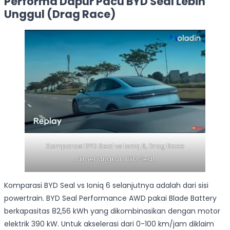
Performa Dapur Pacu BYD Seal Lebih
Unggul (Drag Race)
Komparasi BYD Seal vs Ioniq 6, Drag Race
dimenangkan BYD Seal
Komparasi BYD Seal vs Ioniq 6 selanjutnya adalah dari sisi
powertrain. BYD Seal Performance AWD pakai Blade Battery
berkapasitas 82,56 kWh yang dikombinasikan dengan motor
elektrik 390 kW. Untuk akselerasi dari 0-100 km/jam diklaim