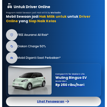
Untuk Driver Online
Program Mobil Sewaan jadi Hak Milik by
Moladin
Mobil Sewaan jadi
Hak Milik untuk
untuk
Driver
Online
yang
Siap Naik Kelas
FREE Asuransi All Risk*
Diskon Charge 50%
Mobil Diganti Saat Perbaikan*
Compact EV for Modern Life
Wuling Binguo EV
Mulai dari
Rp 260 ribu/hari
Lihat Penawaran