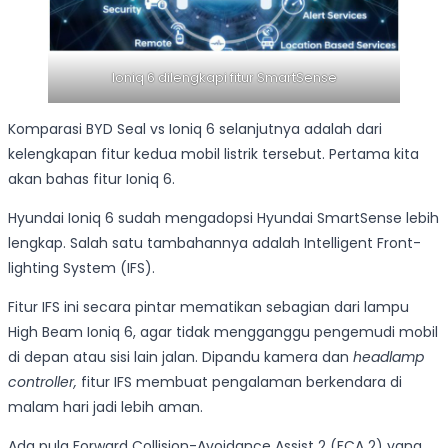
Ioniq 6 dilengkapi fitur SmartSense
Komparasi BYD Seal vs Ioniq 6 selanjutnya adalah dari
kelengkapan fitur kedua mobil listrik tersebut. Pertama kita
akan bahas fitur Ioniq 6.
Hyundai Ioniq 6 sudah mengadopsi Hyundai SmartSense lebih
lengkap. Salah satu tambahannya adalah Intelligent Front-
lighting System (IFS).
Fitur IFS ini secara pintar mematikan sebagian dari lampu
High Beam Ioniq 6, agar tidak mengganggu pengemudi mobil
di depan atau sisi lain jalan. Dipandu kamera dan
headlamp
controller,
fitur IFS membuat pengalaman berkendara di
malam hari jadi lebih aman.
Ada pula Forward Collision-Avoidance Assist 2 (FCA 2) yang