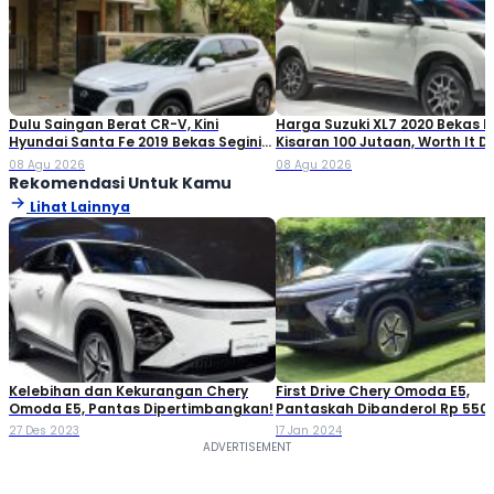
Dulu Saingan Berat CR-V, Kini
Harga Suzuki XL7 2020 Bekas Ki
Hyundai Santa Fe 2019 Bekas Segini
Kisaran 100 Jutaan, Worth It Di
Harganya
08 Agu 2026
08 Agu 2026
Rekomendasi Untuk Kamu
Lihat Lainnya
Kelebihan dan Kekurangan Chery
First Drive Chery Omoda E5,
Omoda E5, Pantas Dipertimbangkan!
Pantaskah Dibanderol Rp 550
Jutaan?
27 Des 2023
17 Jan 2024