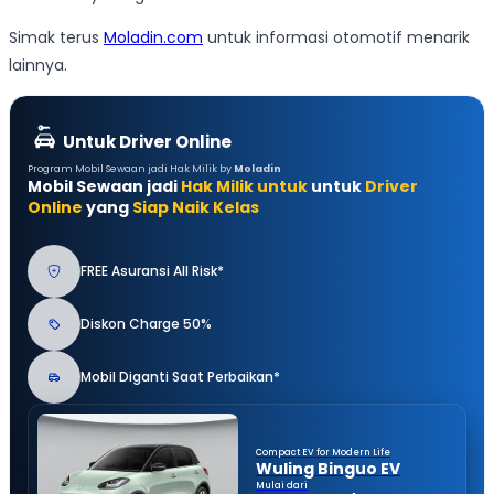
Simak terus
Moladin.com
untuk informasi otomotif menarik
lainnya.
Untuk Driver Online
Program Mobil Sewaan jadi Hak Milik by
Moladin
Mobil Sewaan jadi
Hak Milik untuk
untuk
Driver
Online
yang
Siap Naik Kelas
FREE Asuransi All Risk*
Diskon Charge 50%
Mobil Diganti Saat Perbaikan*
Compact EV for Modern Life
Wuling Binguo EV
Mulai dari