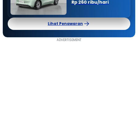
Rp 260 ribu/hari
Lihat Penawaran