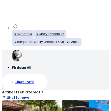
byd atto 3
Chery Omoda E5
komparasi Chery Omoda E5 vs BYD Atto 3
Firdaus Ali
Lihat Profil
Artikel Tren Otomotif
Lihat Lainnya