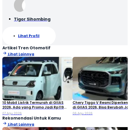
Tigor Sihombing
Lihat Profil
Artikel Tren Otomotif
Lihat Lainnya
10 Mobil Listrik Termurah di GIIAS
Chery Tiggo V Resmi Diperken
2026, Ada yang Promo Jadi Rp119
di GIIAS 2026, Bisa Berubah Ja
Jutaan!
Double Cabin
07 Agu 2026
06 Agu 2026
Rekomendasi Untuk Kamu
Lihat Lainnya