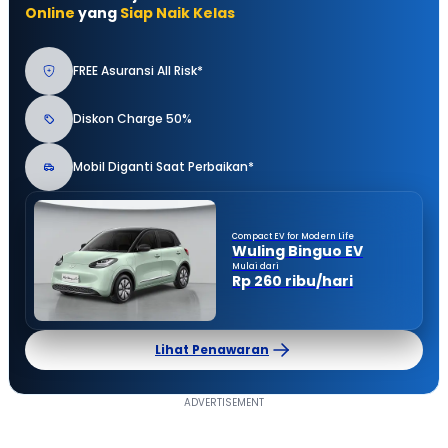
Online
yang
Siap Naik Kelas
FREE Asuransi All Risk*
Diskon Charge 50%
Mobil Diganti Saat Perbaikan*
Compact EV for Modern Life
Wuling Binguo EV
Mulai dari
Rp 260 ribu/hari
Lihat Penawaran