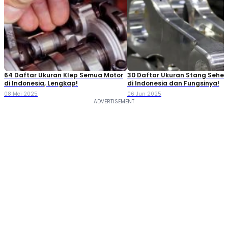
64 Daftar Ukuran Klep Semua Motor
30 Daftar Ukuran Stang Seher
di Indonesia, Lengkap!
di Indonesia dan Fungsinya!
08 Mei 2025
06 Jun 2025